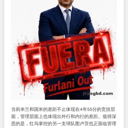
当前米兰和国米的差距不止体现在4年55分的竞技层
面，管理层面上也体现出外行和内行的差距。值得深
思的是，红鸟掌控的另一支球队图卢茨也正面临管理