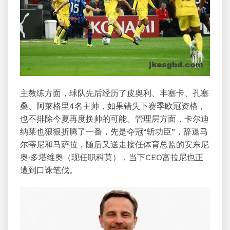
主教练方面，球队先后经历了皮奥利、丰塞卡、孔塞
桑、阿莱格里4名主帅，如果错失下赛季欧冠资格，
也不排除今夏再度换帅的可能。管理层方面，卡尔迪
纳莱也狠狠折腾了一番，先是夺冠“斩功臣”，辞退马
尔蒂尼和马萨拉，随后又送走接任体育总监的安东尼
奥·多塔维奥（现任职科莫），当下CEO富拉尼也正
遭到口诛笔伐。