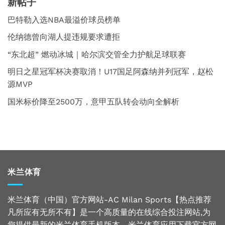
新帖子
巴特勒入选NBA最溢价球员榜单
伦纳德曾向湖人提违规要求遭拒
“东北超” 燃动冰城｜哈尔滨交管全力护航足球联赛
明日之星冠军杯决赛取消！U17国足阿森纳并列冠军，赵松
源MVP
国米标价降至2500万，意甲五队转会动向全解析
米兰体育
米兰体育（中国）官方网站-AC Milan Sports【热点推荐
凡所应有无所不有】是一个高质量的在线综合投注网站,为
您提供最新的米兰体育手机版本、米兰体育应用下载官方网