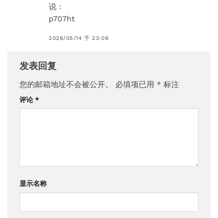
说：
p707ht
2026/05/14 于 23:06
发表回复
您的邮箱地址不会被公开。
必填项已用
*
标注
评论
*
显示名称