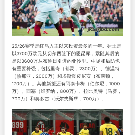
25/26赛季是红鸟入主以来投资最多的一年。标王是
以3700万欧元从切尔西签下的恩昆库，紧随其后的
是以3600万从布鲁日引进的亚沙里。中场和后防也
有重要补强，包括里奇（都灵，2300万）、德温特
（热那亚，2000万）和埃斯图皮尼安（布莱顿，
1700万）。其他新援还有阿泰卡梅（伯尔尼，1000
万）、西塞（维罗纳，800万）、拉比奥特（马赛，
700万）和奥多古（沃尔夫斯堡，700万）。