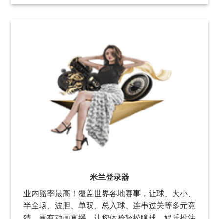
米兰登录器
业内赔率最高！覆盖世界各地赛事，让球、大小、
半全场、波胆、单双、总入球、连串过关等多元竞
猜。更有动画直播，让您体验轻松聊球，娱乐投注