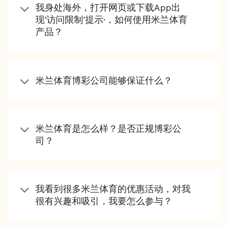
我身处海外，打开网页或下载App出
现'访问限制'提示·，如何使用米兰体育
产品？
米兰体育博彩公司能够保证什么？
米兰体育是怎么样？是否正规博彩公
司？
我看到很多米兰体育的优惠活动，对我
很有兴趣和吸引，我要怎么参与？