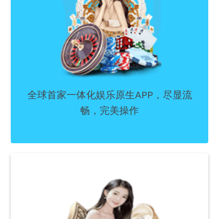
全球首家一体化娱乐原生APP，尽显流
畅，完美操作