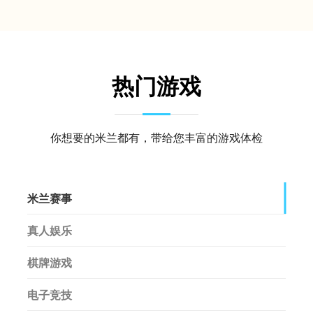
热门游戏
你想要的米兰都有，带给您丰富的游戏体检
米兰赛事
真人娱乐
棋牌游戏
电子竞技