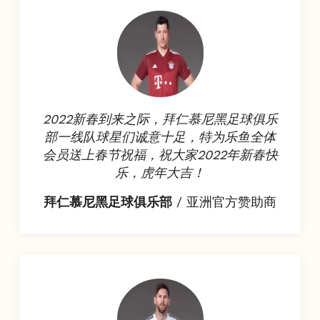
2022新春到来之际，拜仁慕尼黑足球俱乐
部一线队球星们诚意十足，特为乐鱼全体
会员送上春节祝福，祝大家2022年新春快
乐，虎年大吉！
拜仁慕尼黑足球俱乐部
/
亚洲官方赞助商