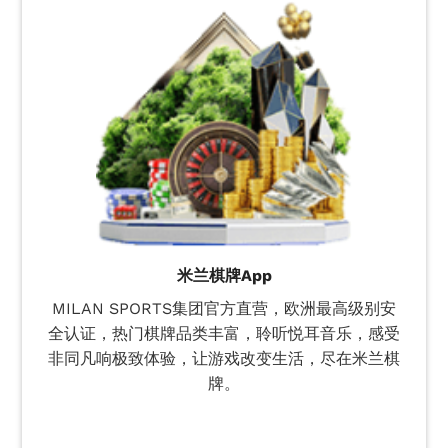
米兰棋牌App
MILAN SPORTS
集团官方直营，欧洲最高级别安
全认证，热门棋牌品类丰富，聆听悦耳音乐，感受
非同凡响极致体验，让游戏改变生活，尽在米兰棋
牌。