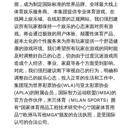
摇，成为制定国际标准的世界品牌、全球最大线上
体育娱乐服务商。 本集团提供专业体育游戏、在
线网上娱乐城、在线彩票的正规网站。我们强烈建
议所有玩家都保持一个娱乐的心态来面对所有游
戏。将会通过极致的用户体验、颠覆性体育产品、
超本土化的个性服务来为所有玩家提供一个舒适健
康的游戏环境。我们希望所有玩家在游戏的同时能
及时调整好自己的心态，切勿由于过度沉迷游戏而
造成个人经济、事业、家庭等各个方面受到影响。
对此，我们强烈建议阁下审视自己的行为，明确和
调整自己的娱乐心态，投入正常的生活和工作中。
集团现为世界彩票协会(WLA)与亚太彩票协会
(APLA)的附属会员，国际智力运动联盟(IMSA)的
官方合作伙伴，米兰体育（MILAN SPORTS）拥
有“国家体育用品工程技术研究中心”,“国家体育用
品”,“欧洲马耳他MGA”颁发的合法执照，是受国际
认可的合法公司。