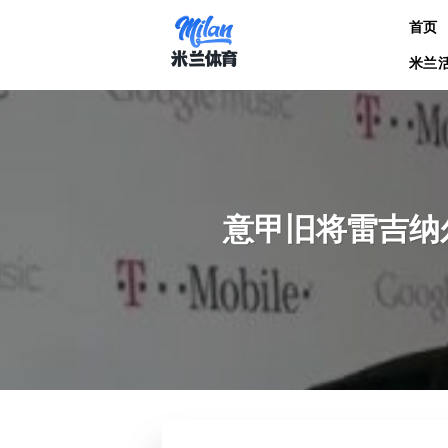
跳
首页
到
内
米兰
容
意甲旧将雷吉纳