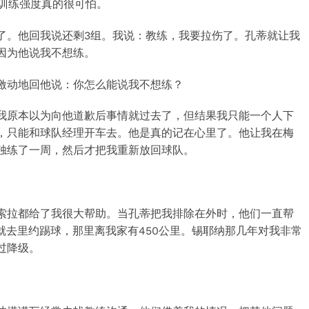
种训练强度真的很可怕。
了。他回我说还剩3组。我说：教练，我要拉伤了。孔蒂就让我
因为他说我不想练。
激动地回他说：你怎么能说我不想练？
我原本以为向他道歉后事情就过去了，但结果我只能一个人下
，只能和球队经理开车去。他是真的记在心里了。他让我在梅
独练了一周，然后才把我重新放回球队。
索拉都给了我很大帮助。当孔蒂把我排除在外时，他们一直帮
岁就去里约踢球，那里离我家有450公里。锡耶纳那几年对我非常
过降级。