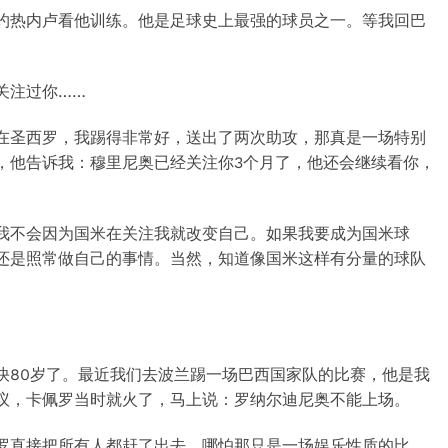
约热内卢看他训练。他是足球史上最强的球员之一。等我回巴
关注过你……
在圣西罗，我踢得非常好，送出了两次助攻，那真是一场特别
，他告诉我：穆里尼奥已经关注你3个月了，他还会继续看你，
我不会因为国米在关注我就改变自己。如果我要成为国米球
还是照常做自己的事情。当然，知道像国米这样有分量的球队
快80岁了。最近我们去波兰踢一场巴西国家队的比赛，他是我
议，卡佩罗当时就火了，马上说：罗纳尔迪尼奥不能上场。
罗直接把所有人都赶了出去，哪怕那只是一场娱乐性质的比