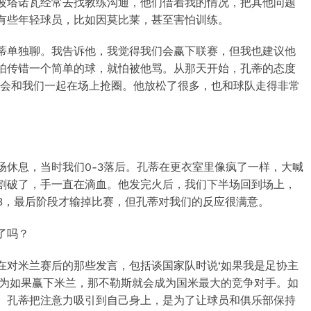
波塔诺瓦经常去找教练沟通，他们借着我的情况，把其他问题
有些年轻球员，比如因莫比莱，甚至害怕训练。
蒂单独聊。我告诉他，我觉得我们会赢下联赛，但我也建议他
怕传错一个简单的球，就怕被他骂。从那天开始，孔蒂的态度
都会和我们一起在场上抢圈。他放松了很多，也和球队走得非常
场休息，当时我们0-3落后。孔蒂在更衣室里像疯了一样，大喊
割破了，手一直在滴血。他发完火后，我们下半场回到场上，
-3，最后阶段才输掉比赛，但孔蒂对我们的反应很满意。
了吗？
在对米兰赛后的那些发言，包括谈国家队时说‘如果我是足协主
因为如果赢下米兰，那不勒斯就会成为国米最大的竞争对手。如
。孔蒂把注意力吸引到自己身上，是为了让球员和俱乐部保持