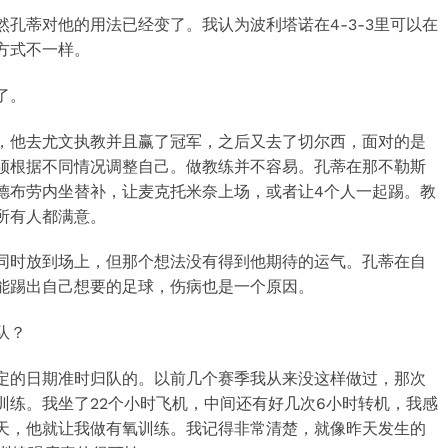
孔蒂对他的用法已经变了。我认为波利塔诺在4-3-3里可以在
方式不一样。
了。
，他去尤文执教并且赢了冠军，之后又去了切尔西，面对的是
须根据不同情况调整自己。做教练并不容易。孔蒂在那不勒斯
德布劳内坐替补，让麦克托米奈上场，或者让4个人一起踢。教
所有人都满意。
同时放到场上，但那个想法没有得到他期待的运气。孔蒂在自
能踢出自己想要的足球，伤病也是一个原因。
队？
定的日期准时归队的。以前几个赛季我从来没这样做过，那次
训练。我坐了22个小时飞机，中间还有好几次6小时转机，我感
天，他就让我做有氧训练。我记得非常清楚，就像昨天发生的