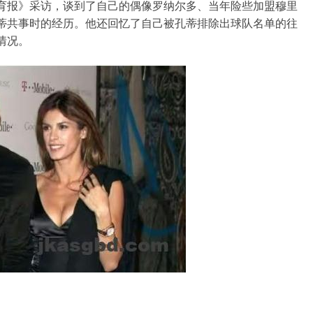
育报》采访，谈到了自己的偶像罗纳尔多、当年险些加盟穆里
蒂共事时的经历。他还回忆了自己被孔蒂排除出球队名单的往
情况。