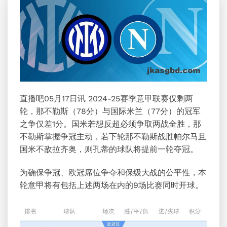
直播吧05月17日讯 2024-25赛季意甲联赛仅剩两
轮，那不勒斯（78分）与国际米兰（77分）的冠军
之争仅差1分。国米若想反超必须争取两战全胜，那
不勒斯掌握争冠主动，若下轮那不勒斯战胜帕尔马且
国米不敌拉齐奥，则孔蒂的球队将提前一轮夺冠。
为确保争冠、欧冠席位争夺和保级大战的公平性，本
轮意甲将有包括上述两场在内的9场比赛同时开球。