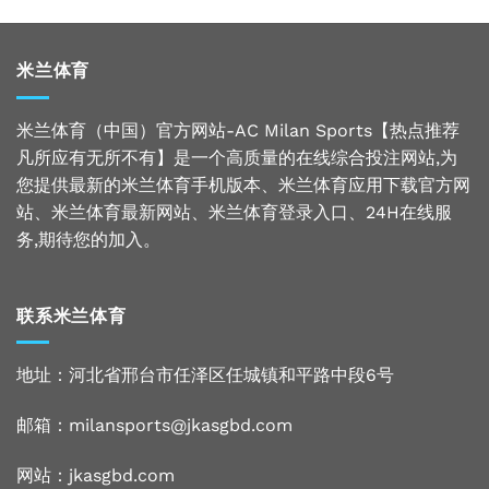
米兰体育
米兰体育（中国）官方网站-AC Milan Sports【热点推荐
凡所应有无所不有】是一个高质量的在线综合投注网站,为
您提供最新的米兰体育手机版本、米兰体育应用下载官方网
站、米兰体育最新网站、米兰体育登录入口、24H在线服
务,期待您的加入。
联系米兰体育
地址：河北省邢台市任泽区任城镇和平路中段6号
邮箱：milansports@jkasgbd.com
网站：
jkasgbd.com