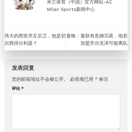
米兰体育（中国）官方网站-AC
Milan Sports新闻中心
伟大的西班牙左后卫，他是切
曼晚：曼联有意姆贝莫，他若
尔西得分利器？
加盟齐尔克泽可能离队
发表回复
您的邮箱地址不会被公开。
必填项已用
*
标注
评论
*