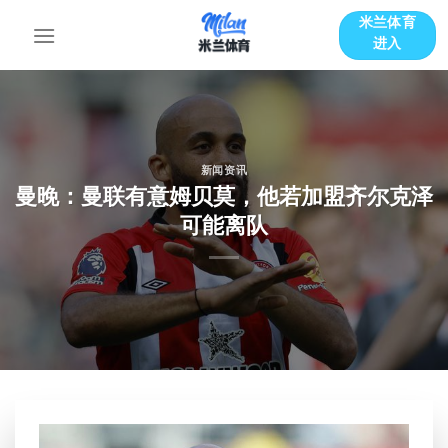
跳
米兰体育
到
进入
内
容
新闻资讯
曼晚：曼联有意姆贝莫，他若加盟齐尔克泽
可能离队