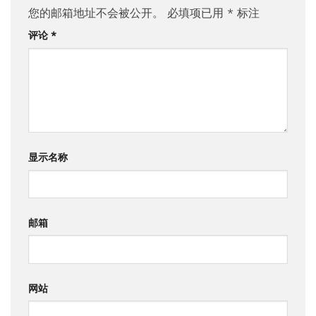
您的邮箱地址不会被公开。
必填项已用
*
标注
评论
*
显示名称
邮箱
网站