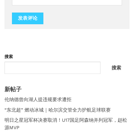
搜索
搜索
新帖子
伦纳德曾向湖人提违规要求遭拒
“东北超” 燃动冰城｜哈尔滨交管全力护航足球联赛
明日之星冠军杯决赛取消！U17国足阿森纳并列冠军，赵松
源MVP