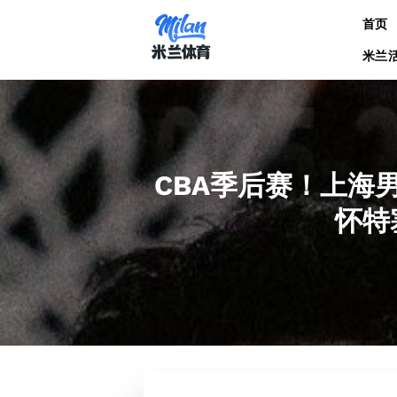
跳
首页
到
内
米兰
容
CBA季后赛！上海
怀特