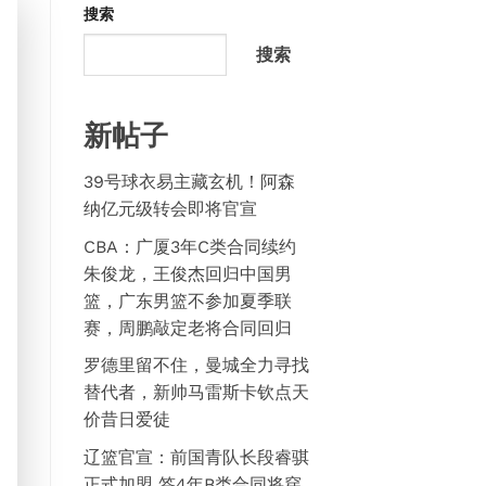
搜索
搜索
新帖子
39号球衣易主藏玄机！阿森
纳亿元级转会即将官宣
CBA：广厦3年C类合同续约
朱俊龙，王俊杰回归中国男
篮，广东男篮不参加夏季联
赛，周鹏敲定老将合同回归
罗德里留不住，曼城全力寻找
替代者，新帅马雷斯卡钦点天
价昔日爱徒
辽篮官宣：前国青队长段睿骐
正式加盟 签4年B类合同将穿