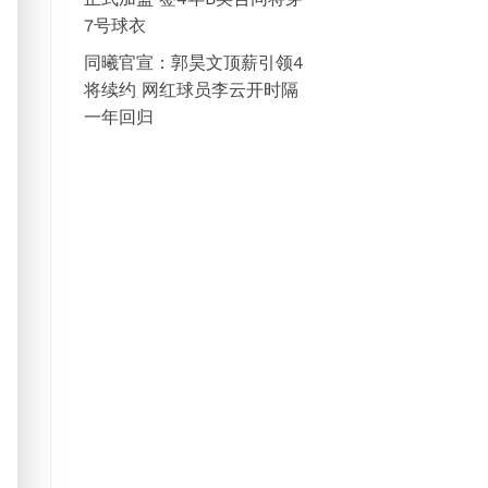
7号球衣
同曦官宣：郭昊文顶薪引领4
将续约 网红球员李云开时隔
一年回归