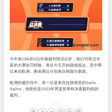
今年来CBA的4位外籍裁判情况出炉，他们均有过丰
富的大赛吹罚经验，将从今天开始陆续抵达，其中两
位来自欧洲，剩余两位分别来自韩国与泰国。
欧洲的裁判当中，有一位是来自拉脱维亚的Gatis
Salins，他曾经是2023年男篮世界杯决赛裁判组的
裁判。