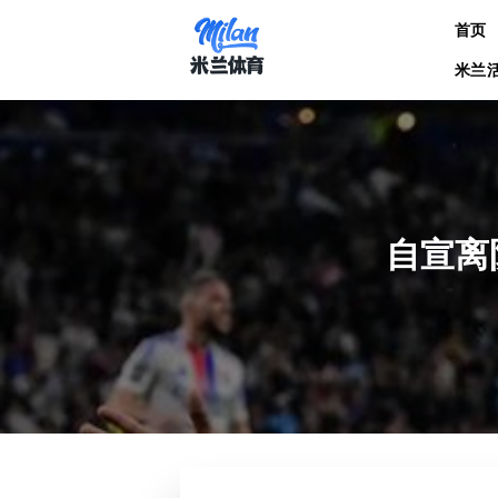
跳
首页
到
内
米兰
容
自宣离