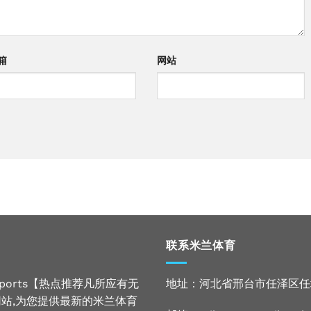
箱
网站
联系米兰体育
Sports【热点推荐凡所应有无
地址：河北省邢台市任泽区任
站,为您提供最新的米兰体育