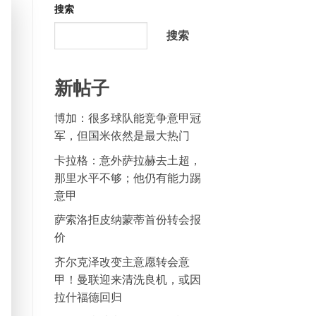
搜索
搜索
新帖子
博加：很多球队能竞争意甲冠
军，但国米依然是最大热门
卡拉格：意外萨拉赫去土超，
那里水平不够；他仍有能力踢
意甲
萨索洛拒皮纳蒙蒂首份转会报
价
齐尔克泽改变主意愿转会意
甲！曼联迎来清洗良机，或因
拉什福德回归