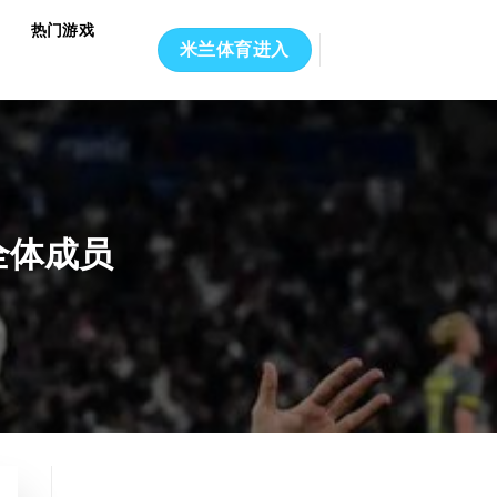
热门游戏
米兰体育进入
全体成员