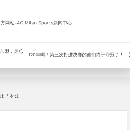
站-AC Milan Sports新闻中心
月加盟，足总
120年啊！第三次打进决赛的他们终于夺冠了！
已用
*
标注