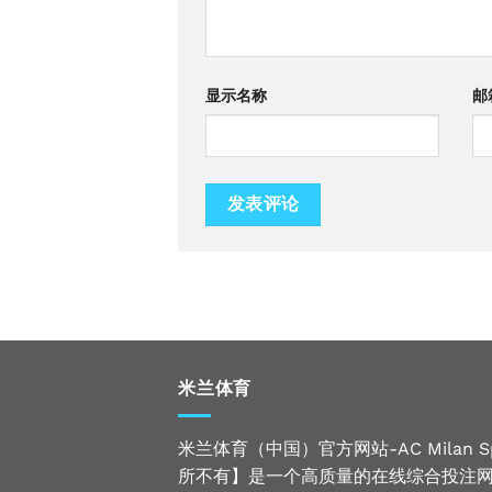
显示名称
邮
米兰体育
米兰体育（中国）官方网站-AC Milan 
所不有】是一个高质量的在线综合投注网