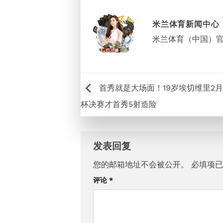
米兰体育新闻中心
米兰体育（中国）官方网
首秀就是大场面！19岁埃切维里2
杯决赛才首秀5射造险
发表回复
您的邮箱地址不会被公开。
必填项
评论
*