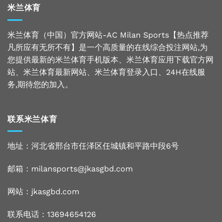
米兰体育
米兰体育（中国）官方网站-AC Milan Sports【热点推荐
凡所应有无所不有】是一个高质量的在线综合投注网站,为
您提供最新的米兰体育手机版本、米兰体育应用下载官方网
站、米兰体育最新网站、米兰体育登录入口、24H在线服
务,期待您的加入。
联系米兰体育
地址：河北省邢台市任泽区任城镇和平路中段6号
邮箱：milansports@jkasgbd.com
网站：
jkasgbd.com
联系电话：13694654126