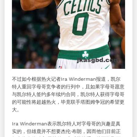
不过如今根据热火记者Ira Winderman报道，凯尔
特人重回字母哥竞争者的行列中，且如果字母哥愿意
与凯尔特人签约多年续约合同，凯尔特人获得字母哥
的可能性将超越热火，毕竟联手塔图姆争冠的希望更
大。
Ira Winderman表示凯尔特人对字母哥的兴趣是真
实的，但雄鹿并不想要杰伦·布朗，因而他们目前正