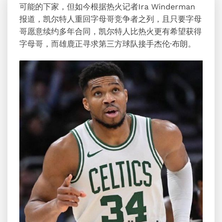
可能的下家，但如今根据热火记者Ira Winderman
报道，凯尔特人重回字母哥竞争者之列，且只要字母
哥愿意续约多年合同，凯尔特人比热火更有希望获得
字母哥，而雄鹿正寻求第三方球队接手杰伦·布朗。