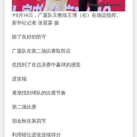
↑5月14日，广厦队主教练王博（右）在场边指挥。
新华社记者 张晨霖 摄
除了良好的防守
广厦队在第二场比赛取胜后
也找到了在总决赛中赢球的感觉
进攻端
逐渐找到球队的比赛节奏
第二场比赛
胡金秋在第四节
利用错位进攻连续得分