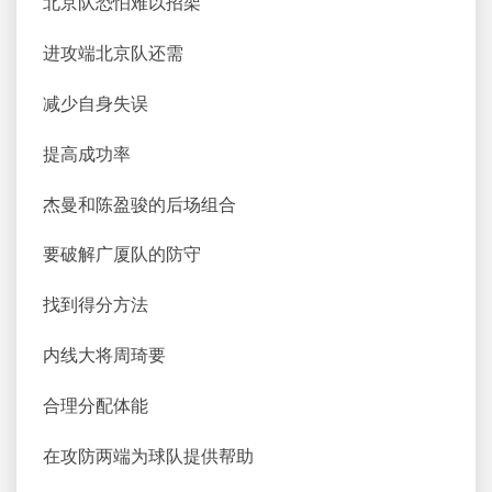
北京队恐怕难以招架
进攻端北京队还需
减少自身失误
提高成功率
杰曼和陈盈骏的后场组合
要破解广厦队的防守
找到得分方法
内线大将周琦要
合理分配体能
在攻防两端为球队提供帮助