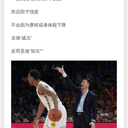
而且防守强度
不会因为赛程或者体能下降
去做‘减法’
反而是做‘加法’”