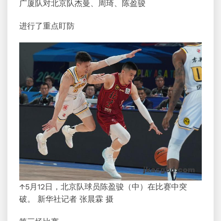
广厦队对北京队杰曼、周琦、陈盈骏
进行了重点盯防
↑5月12日，北京队球员陈盈骏（中）在比赛中突
破。 新华社记者 张晨霖 摄