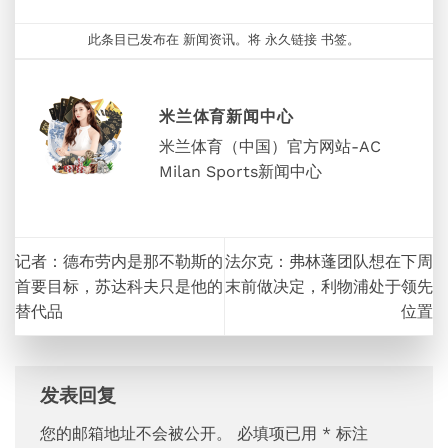
此条目已发布在
新闻资讯
。将
永久链接
书签。
米兰体育新闻中心
米兰体育（中国）官方网站-AC
Milan Sports新闻中心
记者：德布劳内是那不勒斯的
法尔克：弗林蓬团队想在下周
首要目标，苏达科夫只是他的
末前做决定，利物浦处于领先
替代品
位置
发表回复
您的邮箱地址不会被公开。
必填项已用
*
标注