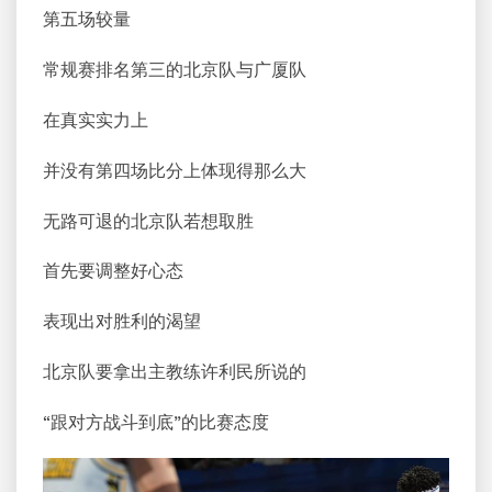
第五场较量
常规赛排名第三的北京队与广厦队
在真实实力上
并没有第四场比分上体现得那么大
无路可退的北京队若想取胜
首先要调整好心态
表现出对胜利的渴望
北京队要拿出主教练
许利民
所说的
“跟对方战斗到底”的比赛态度