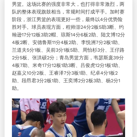
男篮。这场比赛的强度非常大，也打得非常激烈，两
队的整体表现旗鼓相当，常规时间打成平手。加时赛
阶段，浙江男篮的表现更好一些，最终以4分优势险
胜对手。球员表现方面，程帅澎24分2板5助3断、约
翰逊17分12板3助2帽、琼斯14分6板2助、陆文博12分
4板2断、安德鲁斯11分4板2助、李悦洲7分2板1助、
兰道夫5分1板、吴前3分1板5助、周怡杉3分、王仔路
2分5板、张洪硕2分；青岛男篮方面，韦瑟斯庞39分
4板7助、米奇17分12板1助3断、吕俊虎12分1板1助、
赵嘉义10分2板、王睿泽7分3板1助、纪卓4分1板2
助、段昂君3分2板1助、王奕博2分2板3助、杨2分1
助。