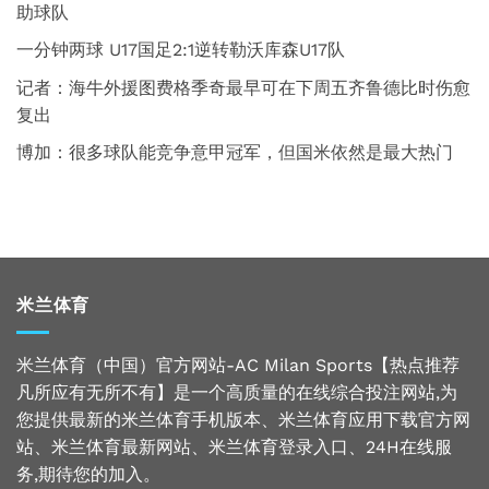
助球队
一分钟两球 U17国足2:1逆转勒沃库森U17队
记者：海牛外援图费格季奇最早可在下周五齐鲁德比时伤愈
复出
博加：很多球队能竞争意甲冠军，但国米依然是最大热门
米兰体育
米兰体育（中国）官方网站-AC Milan Sports【热点推荐
凡所应有无所不有】是一个高质量的在线综合投注网站,为
您提供最新的米兰体育手机版本、米兰体育应用下载官方网
站、米兰体育最新网站、米兰体育登录入口、24H在线服
务,期待您的加入。