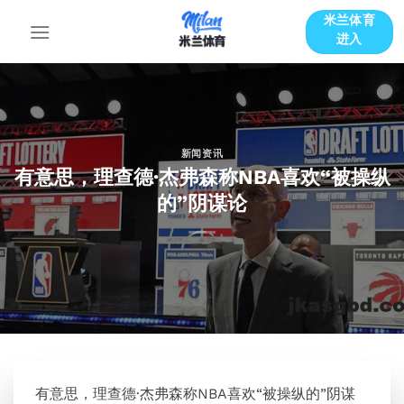
跳
米兰体育
到
进入
内
容
新闻资讯
有意思，理查德·杰弗森称NBA喜欢“被操纵
的”阴谋论
有意思，理查德·杰弗森称NBA喜欢“被操纵的”阴谋