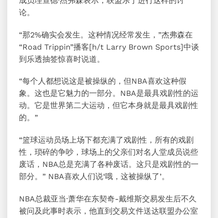
成员理查德·杰弗森表示，联盟乐于进行这样的讨
论。
“那2%确实会发生。这种情况经常发生，”杰弗森在
“Road Trippin”播客[h/t Larry Brown Sports]中谈
到乐透抽签惊喜时说道。
“每个人都想说这是被操纵的，但NBA喜欢这种假
象。这也是它魅力的一部分。NBA是最具戏剧性的运
动。它是世界第二大运动，但它本身就是最具戏剧性
的。”
“篮球运动员场上场下都充满了戏剧性，所有的戏剧
性，琐碎的争吵，球场上的父亲们对名人堂成员说些
废话，NBA总是充满了各种废话。这只是戏剧性的一
部分。” NBA喜欢人们说‘哦，这被操纵了’。
NBA总裁亚当·萧华在东契奇-戴维斯交易发生后不久
被问及此事时表示，他直到交易文件送达联盟办公室