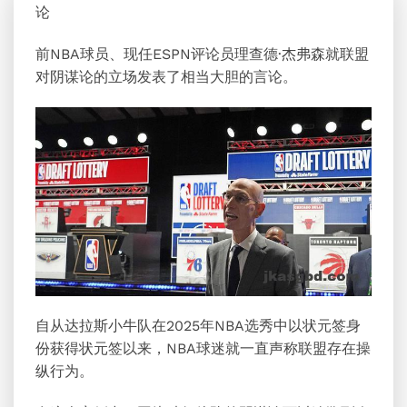
论
前NBA球员、现任ESPN评论员理查德·杰弗森就联盟
对阴谋论的立场发表了相当大胆的言论。
自从达拉斯小牛队在2025年NBA选秀中以状元签身
份获得状元签以来，NBA球迷就一直声称联盟存在操
纵行为。