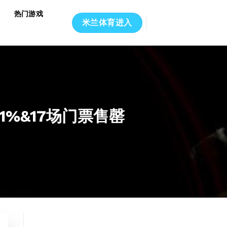
热门游戏
米兰体育进入
%&17场门票售罄