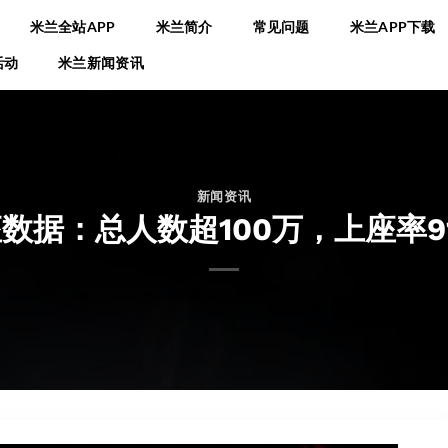
米兰全站APP
米兰简介
常见问题
米兰APP下载
活动
米兰新闻资讯
新闻资讯
数据：总人数超100万，上座率91