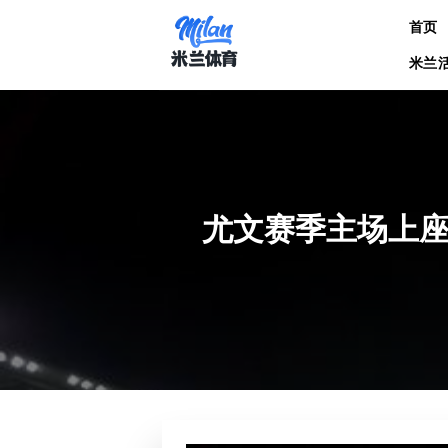
跳
首页
到
内
米兰
容
尤文赛季主场上座