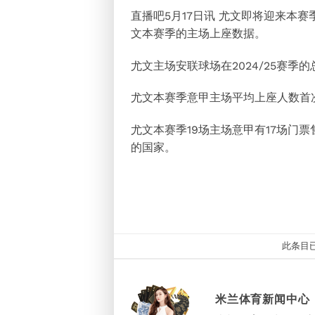
直播吧5月17日讯 尤文即将迎来本赛季最
文本赛季的主场上座数据。
尤文主场安联球场在2024/25赛季的
尤文本赛季意甲主场平均上座人数首次
尤文本赛季19场主场意甲有17场门票
的国家。
此条目
米兰体育新闻中心