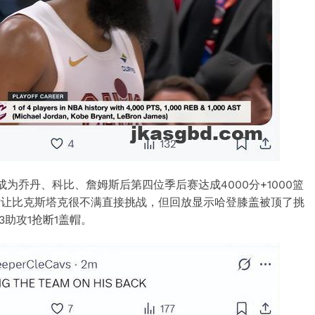
为乔丹、科比、詹姆斯后第四位季后赛达成4000分+1000篮
+1后让比克斯塔克很不满直接挑战，但回放显示哈登膝盖被顶了挑
3助攻1抢断1盖帽。