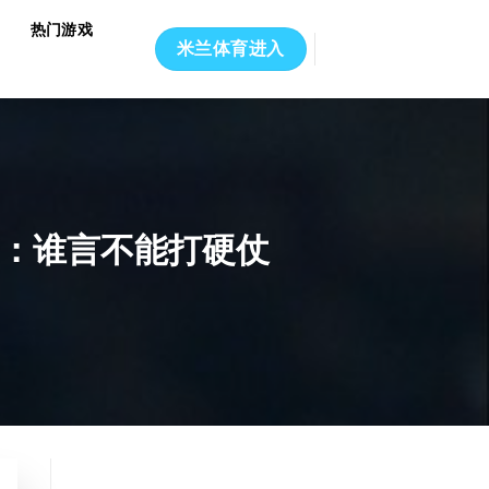
热门游戏
米兰体育进入
录：谁言不能打硬仗