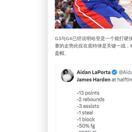
G3与G4已经说明哈登是一个能打
赛的走势此役在底特律是关键一战，哈
盖帽。