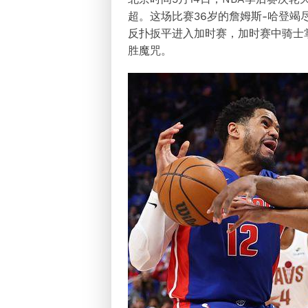
超。这场比赛36岁的詹姆斯-哈登竭
反扑扳平进入加时赛，加时赛中骑士掌
胜魔咒。