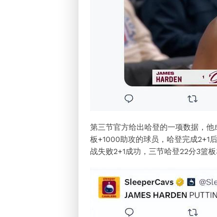
第三节官方给出哈登的一项数据，他成
板+1000助攻的球员，哈登完成2
战失败2+1成功，三节哈登22分3篮板