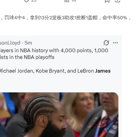
，罚球4中4，拿到13分2篮板3助攻1抢断1盖帽，命中率50%，