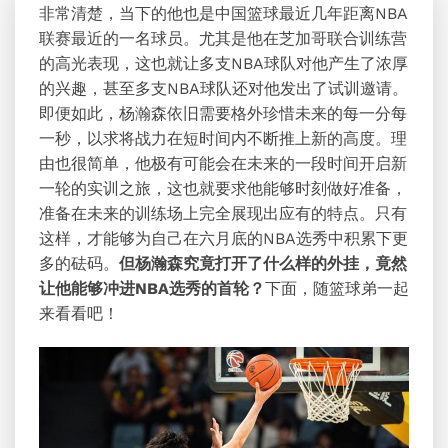
非常清楚，当下的他也是中国篮球最近几年距离NBA
联赛最近的一名球员。尤其是他在芝加哥联合训练营
的高光表现，这也就让多支NBA球队对他产生了浓厚
的兴趣，甚至多支NBA球队还对他发出了试训邀请。
即便如此，杨瀚森依旧需要格外珍惜未来的每一分每
一秒，以求将战力在短时间内不断推上新的高度。理
由也很简单，他极有可能会在未来的一段时间开启新
一轮的实训之旅，这也就要求他能够时刻做好准备，
准备在未来的训练场上完全展现出应有的特点。只有
这样，才能够为自己在六月底的NBA选秀中积累下更
多的砝码。
但杨瀚森究竟打开了什么样的外挂，竟然
让他能够冲进NBA选秀的首轮？
下面，随篮球弟一起
来看看吧！