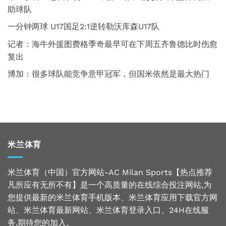
助球队
一分钟两球 U17国足2:1逆转勒沃库森U17队
记者：海牛外援图费格季奇最早可在下周五齐鲁德比时伤愈
复出
博加：很多球队能竞争意甲冠军，但国米依然是最大热门
米兰体育
米兰体育（中国）官方网站-AC Milan Sports【热点推荐
凡所应有无所不有】是一个高质量的在线综合投注网站,为
您提供最新的米兰体育手机版本、米兰体育应用下载官方网
站、米兰体育最新网站、米兰体育登录入口、24H在线服
务,期待您的加入。