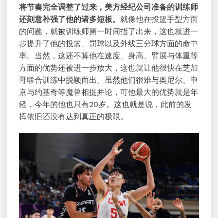
将节奏完全调整了过来，美方经纪公司准备的训练师
还刻意补强了他的诸多短板。
就像他在投篮手型方面
的问题，就被训练师第一时间指了出来，这也就进一
步提升了他的投篮、罚球以及外线三分球方面的命中
率。当然，这还不算他在速度、身高、臂展与体重等
方面的优势还被进一步放大，这也就让他很快在芝加
哥联合训练中脱颖而出。虽然他们很难与
奥尼尔
、申
京与约基奇等魔兽相提并论，可他最大的优势就是年
轻，今年的他也只有20岁。这也就是说，此前的发
挥依旧还没有达到真正的极限。