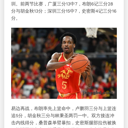
圳。前两节比赛，广厦三分13中7，布朗6记三分28
分与胡金秋13分；深圳三分15中7，史密斯4记三分16
分。
易边再战，布朗率先上篮命中，卢鹏羽三分与上篮连
追5分，胡金秋三分与林秉圣两罚一中。双方接连冲
击内线得分，桑普森单臂暴扣，史密斯腿部拉伤被换