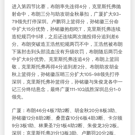
进入第四节比赛，布朗率先连得4分，克里斯托弗抛
射命中，布朗三分与助攻胡金秋暴扣，广厦扩大93-
79领先打停深圳。卢鹏羽上篮得分，孙铭徽三分命
中扩大15分优势，孙铭徽抱怨吃T，克里斯托弗连续
造犯规罚中5球，之后还连续两次抛投得分追到差6
分。布朗突破造王浩然犯规两罚不中，王浩然被布朗
下落肘击到头部流血没有升级吹罚，布朗随后两罚全
中扩大8分优势。克里斯托弗连追4分，布朗上篮回
敬，克里斯托弗再得4分追到差2分。布朗助攻胡金
秋上篮得分，孙铭徽压哨三分扩大105-98领先打停
深圳，克里斯托弗补篮得分，孙铭徽与朱俊龙各中一
记三分终结悬念，最终广厦111-102战胜深圳总分1-0
领先。
广厦：布朗46分4板7助2断、胡金秋20分8板3助、
孙铭徽12分8助2断、桑普森10分6板4助3断、卡尔顿
9分3板1助、林秉圣7分1板4助2断、朱俊龙3分2板。
深圳：克里斯托弗31分13板3助、卢鹏羽20分2板、