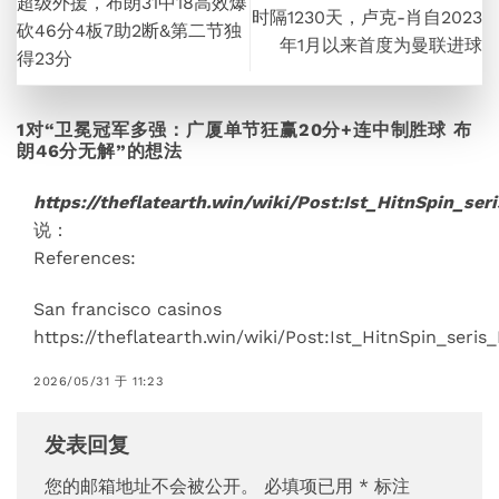
超级外援，布朗31中18高效爆
时隔1230天，卢克-肖自2023
砍46分4板7助2断&第二节独
年1月以来首度为曼联进球
得23分
1对“
卫冕冠军多强：广厦单节狂赢20分+连中制胜球 布
朗46分无解
”的想法
https://theflatearth.win/wiki/Post:Ist_HitnSpin_s
说：
References:
San francisco casinos
https://theflatearth.win/wiki/Post:Ist_HitnSpin_ser
2026/05/31 于 11:23
发表回复
您的邮箱地址不会被公开。
必填项已用
*
标注