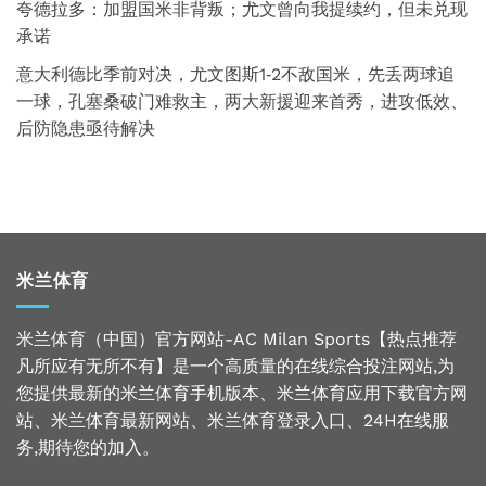
夸德拉多：加盟国米非背叛；尤文曾向我提续约，但未兑现
承诺
意大利德比季前对决，尤文图斯1‑2不敌国米，先丢两球追
一球，孔塞桑破门难救主，两大新援迎来首秀，进攻低效、
后防隐患亟待解决
米兰体育
米兰体育（中国）官方网站-AC Milan Sports【热点推荐
凡所应有无所不有】是一个高质量的在线综合投注网站,为
您提供最新的米兰体育手机版本、米兰体育应用下载官方网
站、米兰体育最新网站、米兰体育登录入口、24H在线服
务,期待您的加入。