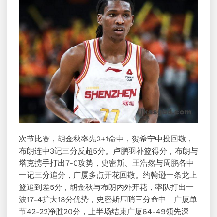
次节比赛，胡金秋率先2+1命中，贺希宁中投回敬，
布朗连中3记三分反超5分。卢鹏羽补篮得分，布朗与
塔克携手打出7-0攻势，史密斯、王浩然与周鹏各中
一记三分追分，广厦多点开花回敬。约翰逊一条龙上
篮追到差5分，胡金秋与布朗内外开花，率队打出一
波17-4扩大18分优势，史密斯压哨三分命中，广厦单
节42-22净胜20分，上半场结束广厦64-49领先深