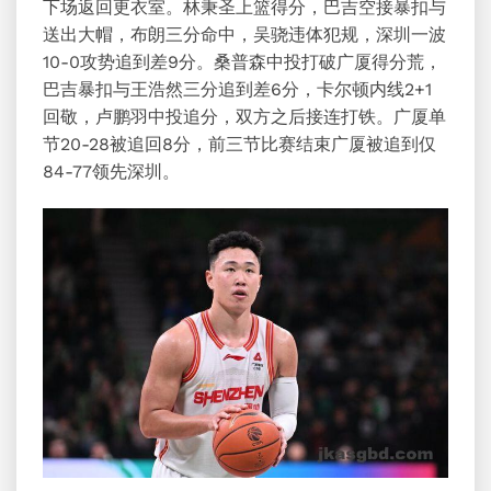
下场返回更衣室。林秉圣上篮得分，巴吉空接暴扣与
送出大帽，布朗三分命中，吴骁违体犯规，深圳一波
10-0攻势追到差9分。桑普森中投打破广厦得分荒，
巴吉暴扣与王浩然三分追到差6分，卡尔顿内线2+1
回敬，卢鹏羽中投追分，双方之后接连打铁。广厦单
节20-28被追回8分，前三节比赛结束广厦被追到仅
84-77领先深圳。