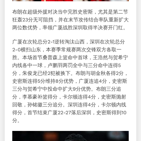
布朗在超级外援对决当中完胜史密斯，尤其是第二节
狂轰23分无可阻挡，并在末节攻传结合率队重新扩大
两位数优势，率领广厦战胜深圳取得半决赛开门红。
广厦在次轮总分2-1逆转淘汰山西，深圳在次轮总分
2-0横扫山东，本赛季常规赛两次交锋双方各取一
胜。本场首节
桑普森
上篮命中首球，王浩然与贺希宁
内线各中一球，卢鹏羽两罚全中与三分命中连得5
分，朱俊龙已经2犯被换下。布朗与
胡金秋
各得2分，
史密斯连得5分维持8分优势，广厦连追4分，史密斯
三分与贺希宁中投命中扩大9分优势。布朗三分追
分，李慕豪补篮得分，卡尔顿连得4分，史密斯抛射
回敬，
孙铭徽
三分追分。深圳连得4分，卡尔顿内线
得分，首节结束广厦22-27落后深圳，史密斯得到10
分。