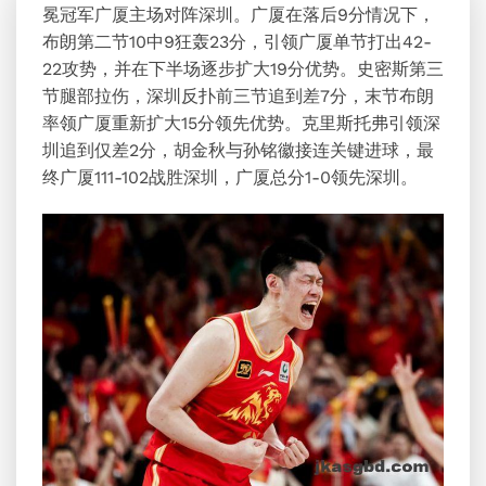
冕冠军广厦主场对阵深圳。广厦在落后9分情况下，
布朗第二节10中9狂轰23分，引领广厦单节打出42-
22攻势，并在下半场逐步扩大19分优势。
史密斯
第三
节腿部拉伤，深圳反扑前三节追到差7分，末节布朗
率领广厦重新扩大15分领先优势。克里斯托弗引领深
圳追到仅差2分，胡金秋与孙铭徽接连关键进球，最
终广厦111-102战胜深圳，广厦总分1-0领先深圳。