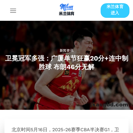
跳
米兰体育
到
进入
内
容
新闻资讯
卫冕冠军多强：广厦单节狂赢20分+连中制
胜球 布朗46分无解
北京时间5月16日，2025-26赛季CBA半决赛G1，卫