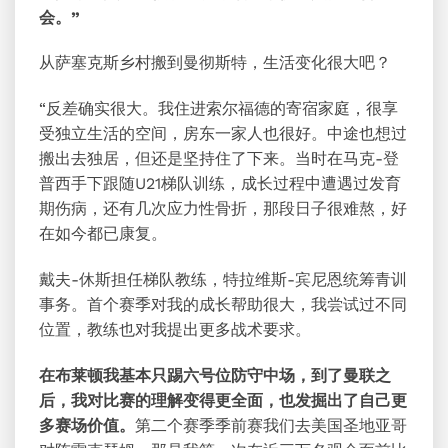
会。”
从萨塞克斯乡村搬到曼彻斯特，生活变化很大吧？
“反差确实很大。我住进索尔福德的寄宿家庭，很享
受独立生活的空间，房东一家人也很好。中途也想过
搬出去独居，但还是坚持住了下来。当时在马克-登
普西手下跟随U21梯队训练，成长过程中遭遇过发育
期伤病，还有几次应力性骨折，那段日子很难熬，好
在如今都已康复。
戴夫-休斯担任梯队教练，特拉维斯-宾尼恩统筹青训
事务。首个赛季对我的成长帮助很大，我尝试过不同
位置，教练也对我提出更多战术要求。
在布莱顿我基本只踢六号位防守中场，到了曼联之
后，我对比赛的理解变得更全面，也发掘出了自己更
多赛场价值。
第二个赛季季前赛我们去美国圣地亚哥