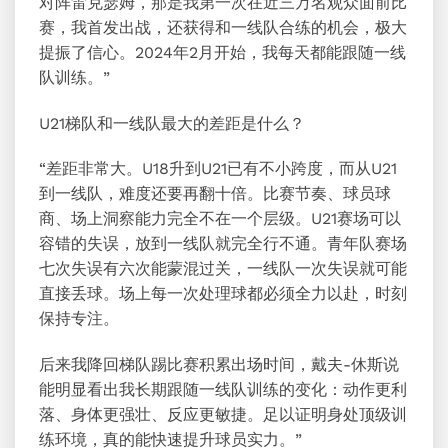
对阵雷克瑟姆，那是我第一次在近三万名观众面前比
赛，我首发出战，还获得和一线队合练的机会，极大
提振了信心。2024年2月开始，我每天都能跟随一线
队训练。”
U21梯队和一线队最大的差距是什么？
“差距非常大。U18升到U21已有不小跨度，而从U21
到一线队，难度还要再翻十倍。比赛节奏、球员球
商、场上洞察能力完全不在一个层级。U21赛场可以
容错的失误，放到一线队就完全行不通。青年队赛场
七次失误有六次能蒙混过关，一线队一次失误就可能
直接丢球。场上每一次处理球都必须全力以赴，时刻
保持专注。
后来我降回梯队踢比赛积累出场时间，戴夫-休斯说
能明显看出我长期跟随一线队训练的变化：动作更利
落、身体更强壮、反应更敏捷。足以证明身处顶级训
练环境，真的能快速提升球员实力。”