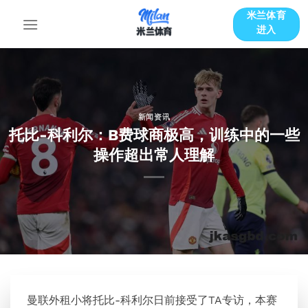
跳
米兰体育
到
进入
内
容
新闻资讯
托比-科利尔：B费球商极高，训练中的一些
操作超出常人理解
曼联外租小将托比-科利尔日前接受了TA专访，本赛