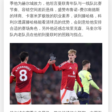
季他为赫尔城效力，他坦言曼联青年队与一线队比赛
节奏、容错空间差距悬殊，盛赞布鲁诺-费尔南德斯
的球商、卡塞米罗极致的职业素养，谈到滕哈格，科
利尔透露滕哈格能看清球员的优势，会刻意给他安排
合适的赛场角色，另外他还感念埃里克森、马奎尔等
队内老队员在他初到曼联时的照顾与指点。