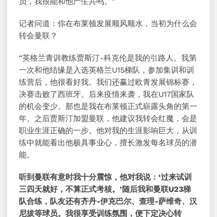
员，我很能和他产生共鸣。”
记者问道：你在布莱顿发展顺风顺水，当初为什么会
转会曼联？
“英格兰青训教练贾斯汀-科克伦是我的引路人。我第
一次和他结缘是入选英格兰U15梯队，参加集训和训
练营后，他很看好我。我们还赢过欧青发展锦标赛，
决赛击败了西班牙。后来疫情来袭，我在U17国家队
的机会变少。那也是我在布莱顿正式崭露头角的第一
年。之后贾斯汀加盟曼联，他建议我转会红魔，会是
职业生涯正确的一步。他对我的生涯影响巨大，从训
练中就能看出他极具事业心，擅长激发每名球员的潜
能。
听到曼联有意时我十分震惊，他对我说：‘过来试训
三四天就好，不算正式考核。’随后我和曼联U23梯
队合练，队友还有齐丹-伊克巴尔、查理-萨维奇、汉
尼拔等球员。我很享受训练氛围，便下定决心转