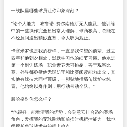
一线队里哪些球员让你印象深刻？
“论个人能力，布鲁诺-费尔南德斯无人能及。他训练
中的一些操作完全超出常人理解，球商极高，总能在
不经意间送出精妙直塞，令人叹为观止。
卡塞米罗也是我的榜样，一直是我仰望的前辈。过去
四年和他朝夕相处，默默学习他的细节习惯。他永远
第一个到训练场，职业素养无可挑剔，善于观察比
赛。外界都称赞他无球防守和比赛阅读能力出众，其
实他有球技术同样顶级，一脚贴地撞墙传球炉火纯
青。他始终以身作则，用行动带动全队。”
滕哈格对你怎么样？
“他很好，能看清我的优势，会刻意安排合适的赛场
角色，发挥我的无球跑动和前插时机把控能力，我也
很擅长角球战术中的插上抢点。