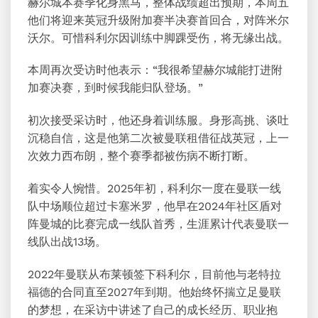
赫尔城本赛季化身黑马，整体战绩超出预期，本周五
他们将迎来英冠升级附加赛半决赛首回合，对阵米尔
沃尔。可惜科利尔因训练中脚踝受伤，将无缘出战。
本周再次受访时他表示：“我很希望赫尔城能打进附
加赛决赛，到时候我能归队登场。”
初次接受采访时，他还身着训练服。身形高挑、谈吐
沉稳自信，这是他第二次被曼联租借征战英冠，上一
次效力西布朗，整个赛季都被伤病不断打断。
着实令人惋惜。2025年初，科利尔一度在曼联一线
队中场顺位超过卡塞米罗，他早在2024年社区盾对
阵曼城的比赛完成一线队首秀，生涯累计代表曼联一
线队出战13场。
2022年曼联从布莱顿签下科利尔，目前他与老特拉
福德的合同直至2027年到期。他始终怀揣立足曼联
的梦想，在采访中讲述了自己的成长经历、职业抱