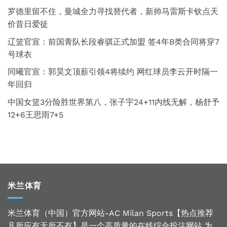
罗德里留不住，曼城全力寻找替代者，新帅马雷斯卡钦点天
价昔日爱徒
辽篮官宣：前国青队长段睿骐正式加盟 签4年B类合同将穿7
号球衣
同曦官宣：郭昊文顶薪引领4将续约 网红球员李云开时隔一
年回归
中国女篮3分险胜世界第八，张子宇24+11内线无解，杨舒予
12+6王思雨7+5
米兰体育
米兰体育（中国）官方网站-AC Milan Sports【热点推荐
凡所应有无所不有】是一个高质量的在线综合投注网站,为