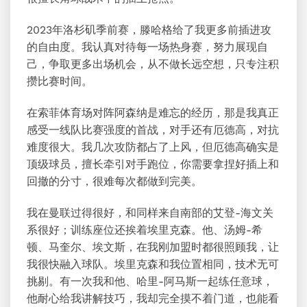
2023年洛杉矶季前赛，滕哈格给了我更多前插进攻
的自由度。我认真对待每一场热身赛，努力展现自
己，争取更多出场机会，从不做长远空想，只专注积
攒比赛时间。
在索菲体育场对阵阿森纳是难忘的经历，那是我真正
感受一线队比赛强度的首战，对手还有厄德高，对抗
难度很大。我几次攻防都占了上风，但厄德高确实是
顶级球员，擅长牵引对手跑位，你需要拿捏好插上和
回撤的分寸，很难每次都做到完美。
我在曼联过得很好，和同样来自南部的艾登-海文关
系很好；训练座位还挨着埃里克森。他、汤姆-希
顿、马奎尔、埃文斯，在我刚加盟时都很照顾我，让
我很快融入球队。埃里克森和我位置相同，技术无可
挑剔。有一次我和他、哈里-阿马斯一起练任意球，
他耐心给我讲解技巧，我却完全摸不着门道，也能看