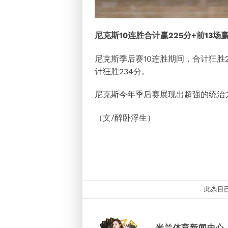
尼克斯10连胜合计赢225分+前13场赢
尼克斯季后赛10连胜期间，合计狂胜2
计狂胜234分。
尼克斯今年季后赛展现出超强的统治
（文/醉卧浮生）
此条目
米兰体育新闻中心