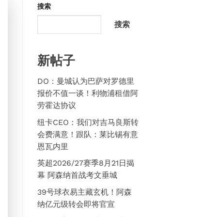
搜索
搜索
新帖子
DO：曼城认为巴萨对罗德里
报价不值一谈！利物浦租借阿
劳霍达协议
纽卡CEO：我们对吉马良斯转
会费满意！跟队：莱比锡有意
恩瓦内里
英超2026/27赛季8月21日揭
幕 阿森纳首战考文垂城
39号球衣易主藏玄机！阿森
纳亿元级转会即将官宣