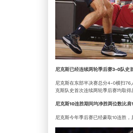
尼克斯已经连续两轮季后赛3-0队史
尼克斯在东部半决赛总分4-0横扫7
克斯队史首次连续两轮季后赛均取得总
尼克斯10连胜期间均净胜两位数比肩
尼克斯今年季后赛已经豪取10连胜，且