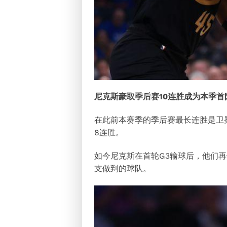
尼克斯豪取季后赛10连胜成为本季首
在此前本赛季的季后赛最长连胜是卫
8连胜。
如今尼克斯在首轮G3输球后，他们再
支做到的球队。