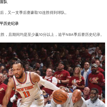
后首队
之后，又一支季后赛豪取10连胜得到球队。
追平历史纪录
胜，且期间均是至少赢10分以上，追平NBA季后赛历史纪录。