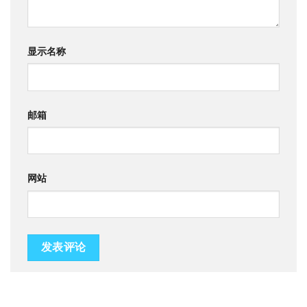
显示名称
邮箱
网站