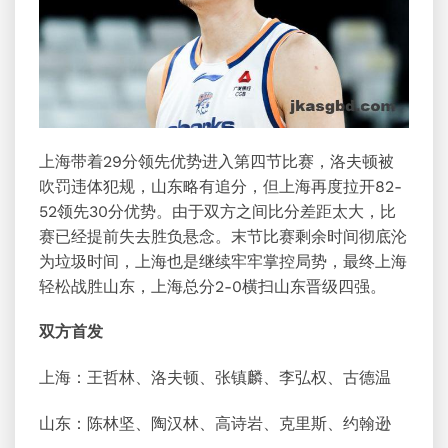
上海带着29分领先优势进入第四节比赛，洛夫顿被
吹罚违体犯规，山东略有追分，但上海再度拉开82-
52领先30分优势。由于双方之间比分差距太大，比
赛已经提前失去胜负悬念。末节比赛剩余时间彻底沦
为垃圾时间，上海也是继续牢牢掌控局势，最终上海
轻松战胜山东，上海总分2-0横扫山东晋级四强。
双方首发
上海：王哲林、洛夫顿、张镇麟、李弘权、古德温
山东：陈林坚、陶汉林、高诗岩、克里斯、约翰逊