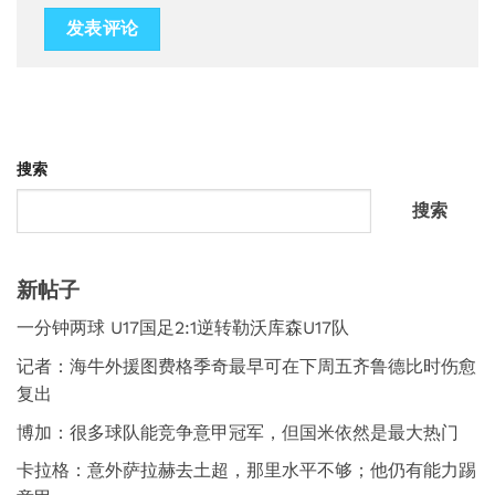
搜索
搜索
新帖子
一分钟两球 U17国足2:1逆转勒沃库森U17队
记者：海牛外援图费格季奇最早可在下周五齐鲁德比时伤愈
复出
博加：很多球队能竞争意甲冠军，但国米依然是最大热门
卡拉格：意外萨拉赫去土超，那里水平不够；他仍有能力踢