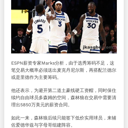
ESPN薪资专家Marks分析，由于选秀筹码不足，这
笔交易大概率必须送出麦克丹尼尔斯，再搭配兰德尔
或是里德作为主要筹码。
他还表示，为避开第二道土豪线硬工资帽，同时保住
续约自由球员多森姆的空间，森林狼在交易中需要清
理出5850万美元的薪资合同。
如此一来，森林狼后续只能签下低价实用球员，来辅
佐爱德华兹与字母哥组建阵容。