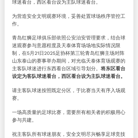
球迷看台，西区看台设为主队球迷看台。
为营造安全文明观赛环境，妥善处置球场秩序管控工
作。
青岛红狮足球俱乐部依照公安治安管理要求，结合球
迷观赛参与意愿程度及天泰体育场场地实际情况限
制，在5月21日2025足协杯第三轮青岛红狮主场对阵
山东泰山的赛事举办期间，对光临天泰体育场观赛的
主客队球迷进行东西看台区域引导划分。
将东区看台
设定为客队球迷看台，西区看台设为主队球迷看台。
请主客队球迷按照既定分区，于比赛当天有序入场观
赛。
一场高质量的足球比赛，需要所有相关者的积极用心
参与共建。
祝主客队所有球迷朋友，安全文明尽兴畅享足球竞技