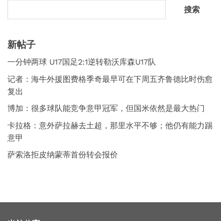
搜索
新帖子
一分钟两球 U17国足2:1逆转勒沃库森U17队
记者：海牛外援图费格季奇最早可在下周五齐鲁德比时伤愈
复出
博加：很多球队能竞争意甲冠军，但国米依然是最大热门
卡拉格：意外萨拉赫去土超，那里水平不够；他仍有能力踢
意甲
萨索洛拒皮纳蒙蒂首份转会报价