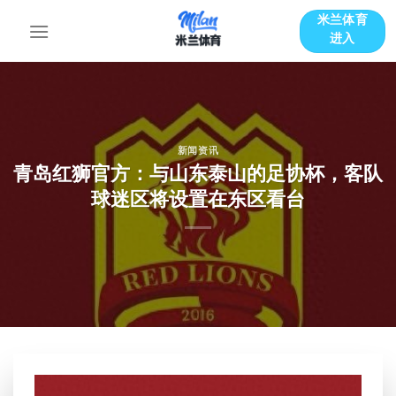
跳
米兰体育
到
进入
内
容
新闻资讯
青岛红狮官方：与山东泰山的足协杯，客队
球迷区将设置在东区看台