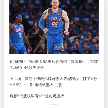
直播吧5月19日讯 NBA季后赛西部半决赛抢七，雷霆
半场60-46领先掘金。
上半场，雷霆中锋哈尔滕施泰因表现积极，打了11分
钟5投3中，拿到6分5篮板1助攻。
哈滕5个篮板里有4个是前场篮板。