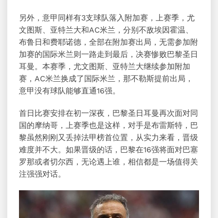
另外，意甲同样有3支球队落入附加赛，上赛季，尤
文图斯、亚特兰大和AC米兰，分别不敌埃因霍温、
布鲁日和费耶诺德，全部在附加赛出局，无需参加附
加赛的国际米兰则一路走到最后，决赛惨败巴黎圣日
耳曼。本赛季，尤文图斯、亚特兰大继续参加附加
赛，AC米兰换成了国际米兰，那不勒斯提前出局，
意甲没有球队能够直通16强。
首日比赛安排在初一深夜，巴黎圣日耳曼再次面对同
国的摩纳哥，上赛季也是这样，对手是布雷斯特，巴
黎虽然刚刚又丢掉法甲榜首位置，从实力来看，晋级
难度并不大。如果晋级的话，巴黎在16强将面对巴塞
罗那或者切尔西，无论遇上谁，相信都是一场值得关
注强强对话。