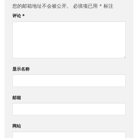
您的邮箱地址不会被公开。
必填项已用
*
标注
评论
*
显示名称
邮箱
网站