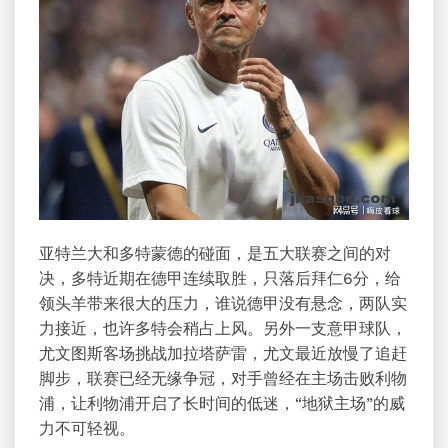
亚特兰大和多特蒙德的碰面，是五大联赛之间的对
决，多特近期在德甲连续取胜，只落后拜仁6分，给
领头羊带来很大的压力，谁说德甲没有悬念，两队实
力接近，也许多特会稍占上风。另外一支意甲球队，
尤文图斯客场挑战加拉塔萨雷，尤文最近放慢了追赶
脚步，联赛已经无缘争冠，对手曾经在主场击败利物
浦，让利物浦开启了长时间的低迷，“地狱主场”的威
力不可轻视。