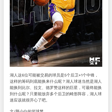
湖人这6位可能被交易的球员是5个后卫+1个中锋，
这样的筹码到底能换来什么呢？湖人球迷当然是湖人
能换到比尔、拉文、德罗赞这样的巨星，可最终能换
到什么呢？只要能放弃多个后卫的畸形阵容，湖人球
迷应该就很开心了吧。
文/颜小白的篮球梦