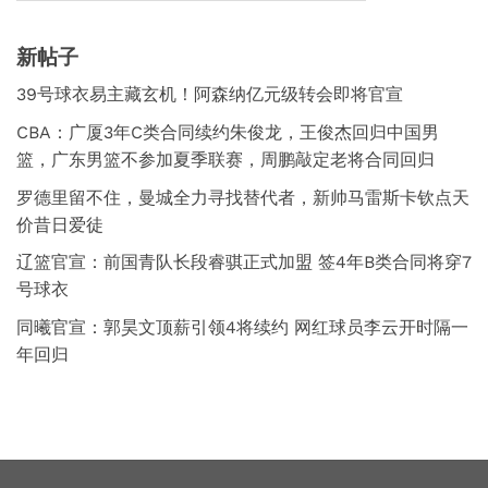
新帖子
39号球衣易主藏玄机！阿森纳亿元级转会即将官宣
CBA：广厦3年C类合同续约朱俊龙，王俊杰回归中国男
篮，广东男篮不参加夏季联赛，周鹏敲定老将合同回归
罗德里留不住，曼城全力寻找替代者，新帅马雷斯卡钦点天
价昔日爱徒
辽篮官宣：前国青队长段睿骐正式加盟 签4年B类合同将穿7
号球衣
同曦官宣：郭昊文顶薪引领4将续约 网红球员李云开时隔一
年回归