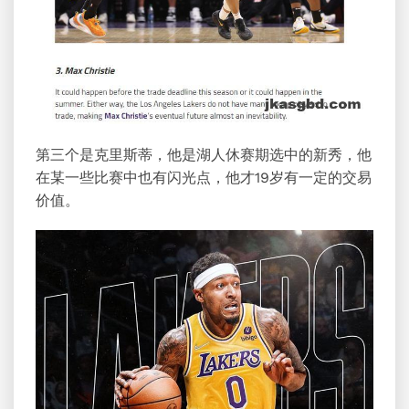
第三个是克里斯蒂，他是湖人休赛期选中的新秀，他
在某一些比赛中也有闪光点，他才19岁有一定的交易
价值。