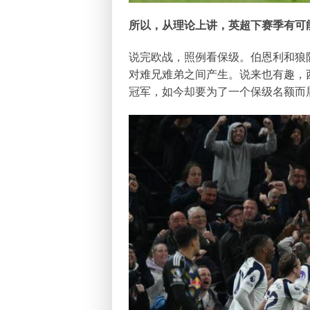
所以，从理论上讲，英超下赛季有可
说完欧战，照例看保级。伯恩利和狼
对难兄难弟之间产生。说来也有趣，
冠军，如今却要为了一个保级名额而