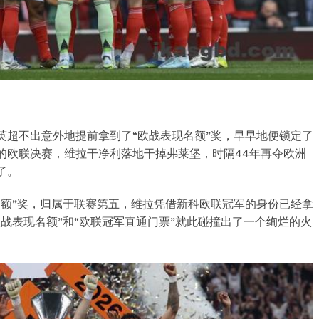
英超不出意外地提前拿到了“欧战表现名额”奖，早早地便锁定了
的欧联决赛，维拉干净利落地干掉弗莱堡，时隔44年再夺欧洲
了。
名额”奖，归属于联赛第五，维拉凭借新科欧联冠军的身份已经拿
战表现名额”和“欧联冠军直通门票”就此碰撞出了一个绚烂的火