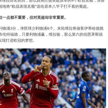
如果维拉排名前四，那么就将占据英超原本的4个欧冠名额，浪费
相地将“欧战表现名额”送给原本八竿子打不着的葡超。
拉一点都不重要，但对英超却非常重要。
利物浦3分，净胜球少利物浦6个。末轮维拉将做客伊蒂哈德挑
布伦特福德，只要利物浦赢，维拉输，那么第六的伯恩茅斯就
实现打进欧冠的梦想。