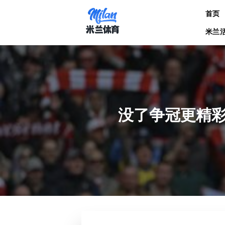
跳
首页
到
内
米兰
容
没了争冠更精彩