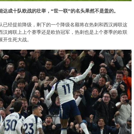
能达成十队欧战的壮举，“世一联”的名头果然不是盖的。
队已经提前降级，剩下的一个降级名额将在热刺和西汉姆联这
西汉姆联上上个赛季还是欧协冠军，热刺也是上个赛季的欧联
展开生死大战。