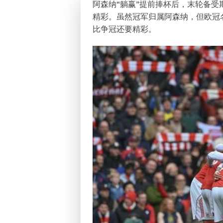
阿森纳“躺赢”提前捧杯后，末轮备受
精彩。虽然冠军归属阿森纳，但欧冠
比争冠还要精彩。