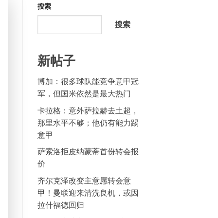
搜索
搜索
新帖子
博加：很多球队能竞争意甲冠
军，但国米依然是最大热门
卡拉格：意外萨拉赫去土超，
那里水平不够；他仍有能力踢
意甲
萨索洛拒皮纳蒙蒂首份转会报
价
齐尔克泽改变主意愿转会意
甲！曼联迎来清洗良机，或因
拉什福德回归