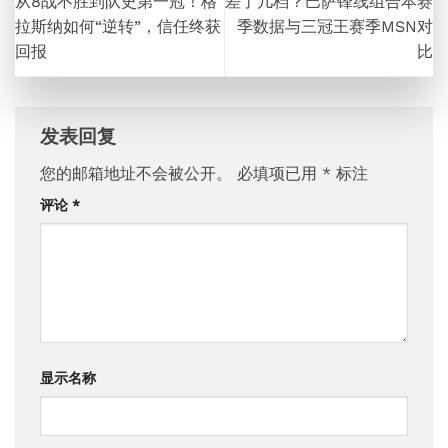
从8战不胜到队史第一冠！格
差了几档？巴萨锋线组合本赛
拉斯纳如何“逆转”，信任终获
季数据与三冠王赛季MSN对
回报
比
发表回复
您的邮箱地址不会被公开。
必填项已用
*
标注
评论
*
显示名称