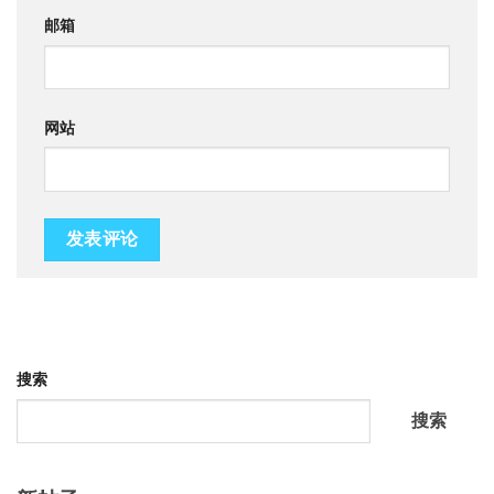
邮箱
网站
搜索
搜索