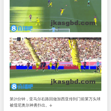
第21分钟，亚马尔右路回做加西亚传到门前莱万头球
被儒尼奥尔神勇扑出。↓