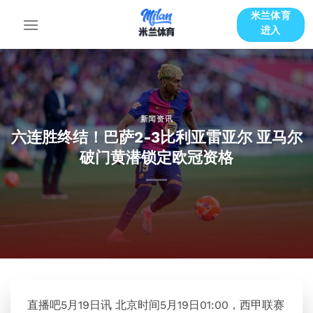
跳
米兰体育
到
进入
内
容
新闻资讯
六连胜终结！巴萨2-3比利亚雷亚尔 亚马尔
破门黄潜锁定欧冠资格
直播吧5月19日讯 北京时间5月19日01:00，西甲联赛