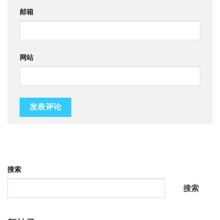
邮箱
网站
搜索
搜索