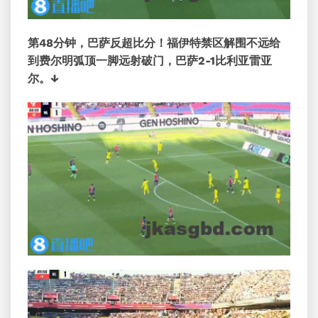
第48分钟，巴萨反超比分！福伊特禁区解围不远给
到费尔明弧顶一脚远射破门，巴萨2-1比利亚雷亚
尔。↓