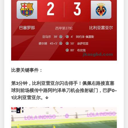
比赛关键事件：
第3分钟，比利亚雷亚尔闪击得手！佩佩右路接直塞
球到前场横传中路阿约泽单刀机会推射破门，巴萨0-
1比利亚雷亚尔。↓