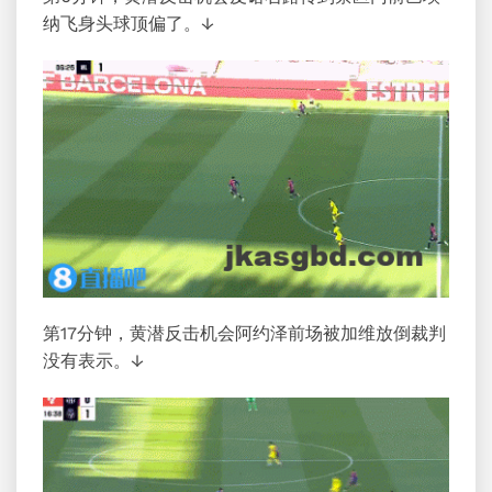
纳飞身头球顶偏了。↓
第17分钟，黄潜反击机会阿约泽前场被加维放倒裁判
没有表示。↓