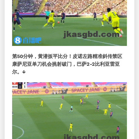
第50分钟，黄潜扳平比分！皮诺左路精准斜传禁区
康萨尼亚单刀机会挑射破门，巴萨2-2比利亚雷亚
尔。↓