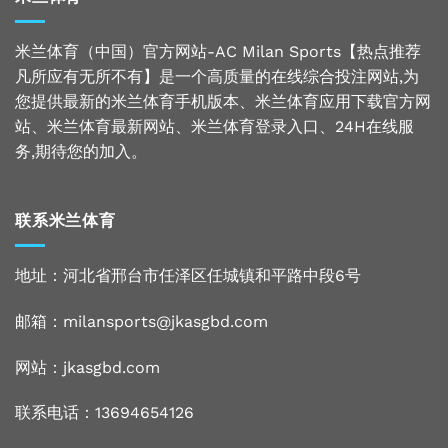
米兰体育（中国）官方网站-AC Milan Sports【热点推荐
凡所应有无所不有】是一个高质量的在线综合投注网站,为
您提供最新的米兰体育手机版本、米兰体育应用下载官方网
站、米兰体育最新网站、米兰体育登录入口、24H在线服
务,期待您的加入。
联系米兰体育
地址：河北省邢台市任泽区任城镇和平路中段6号
邮箱：milansports@jkasgbd.com
网站：
jkasgbd.com
联系电话：13694654126