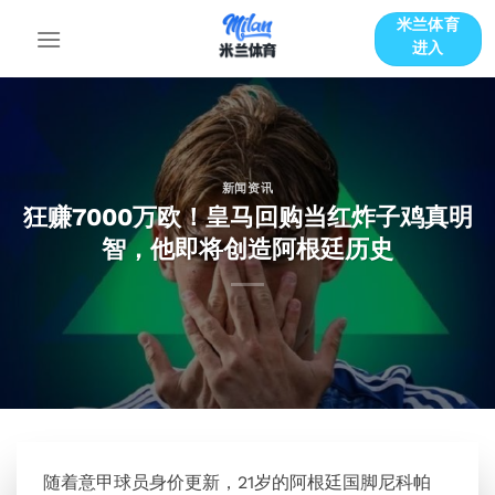
跳
米兰体育
到
进入
内
容
新闻资讯
狂赚7000万欧！皇马回购当红炸子鸡真明
智，他即将创造阿根廷历史
随着意甲球员身价更新，21岁的阿根廷国脚尼科帕