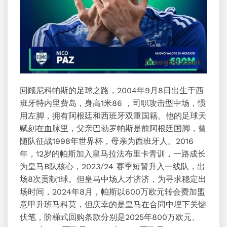
回顾尼科帕斯的足球之路，2004年9月8日出生于西
班牙特内里费岛，身高1米86 ，司职攻击型中场，惯
用左脚，拥有阿根廷和西班牙双重国籍。他的足球天
赋刻在血脉里，父亲巴勃罗帕斯是前阿根廷国脚，曾
随队征战1998年世界杯，母亲为西班牙人。2016
年，12岁的帕斯加入皇马拉法布里卡青训，一路成长
为皇马B队核心，2023/24 赛季短暂升入一线队，出
场8次贡献1球。但皇马中场人才济济，为寻求稳定出
场时间，2024年8月，帕斯以600万欧元转会费加盟
意甲升班马科莫，但庆幸的是皇马在合同中埋下关键
伏笔，阶梯式回购条款分别是2025年800万欧元、