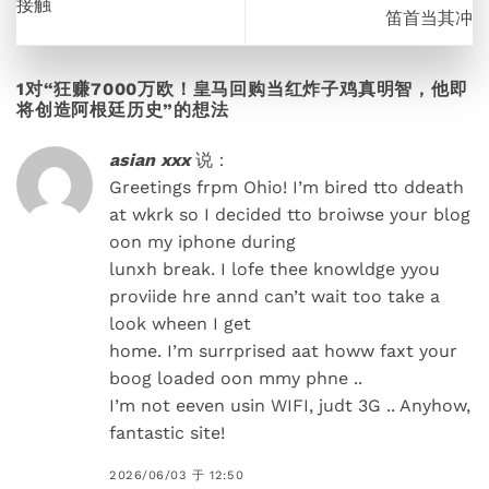
接触
笛首当其冲
1对“
狂赚7000万欧！皇马回购当红炸子鸡真明智，他即
将创造阿根廷历史
”的想法
asian xxx
说：
Greetings frpm Ohio! I’m bired tto ddeath
at wkrk so I decided tto broiwse your blog
oon my iphone during
lunxh break. I lofe thee knowldge yyou
proviide hre annd can’t wait too take a
look wheen I get
home. I’m surrprised aat howw faxt your
boog loaded oon mmy phne ..
I’m not eeven usin WIFI, judt 3G .. Anyhow,
fantastic site!
2026/06/03 于 12:50