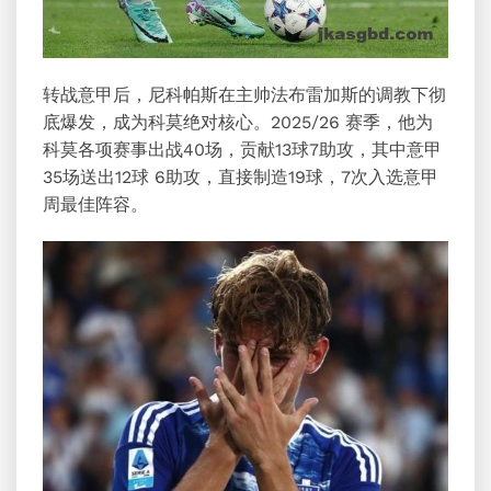
转战意甲后，尼科帕斯在主帅法布雷加斯的调教下彻
底爆发，成为科莫绝对核心。2025/26 赛季，他为
科莫各项赛事出战40场，贡献13球7助攻，其中意甲
35场送出12球 6助攻，直接制造19球，7次入选意甲
周最佳阵容。