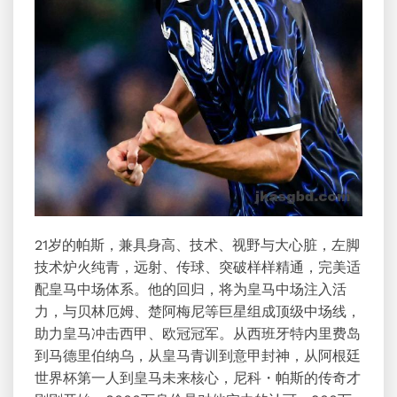
21岁的帕斯，兼具身高、技术、视野与大心脏，左脚
技术炉火纯青，远射、传球、突破样样精通，完美适
配皇马中场体系。他的回归，将为皇马中场注入活
力，与贝林厄姆、楚阿梅尼等巨星组成顶级中场线，
助力皇马冲击西甲、欧冠冠军。从西班牙特内里费岛
到马德里伯纳乌，从皇马青训到意甲封神，从阿根廷
世界杯第一人到皇马未来核心，尼科・帕斯的传奇才