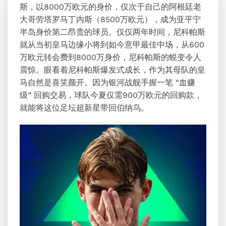
斯，以8000万欧元的身价，仅次于自己的阿根廷老
大哥劳塔罗马丁内斯（8500万欧元），成为亚平宁
半岛身价第二昂贵的球员。仅仅两年时间，尼科帕斯
就从当初皇马边缘小将到如今意甲最佳中场，从600
万欧元转会费到8000万身价，尼科帕斯的蜕变令人
震惊。眼看着尼科帕斯爆发式成长，作为其母队的皇
马自然是喜笑颜开。因为银河战舰手握一笔 “血赚
级” 回购交易，球队今夏仅需900万欧元的回购款，
就能将这位足坛超新星带回伯纳乌。