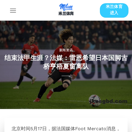
跳
米兰体育
到
进入
内
容
新闻资讯
结束法甲生涯？法媒：雷恩希望日本国脚古
桥亨梧夏窗离队
北京时间5月17日，据法国媒体Foot Mercato消息，