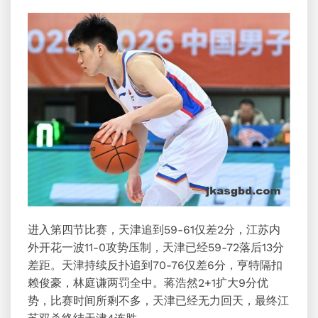
进入第四节比赛，天津追到59-61仅差2分，江苏内
外开花一波11-0攻势压制，天津已经59-72落后13分
差距。天津持续反扑追到70-76仅差6分，亨特隔扣
赖俊豪，林庭谦两罚全中。蒋浩然2+1扩大9分优
势，比赛时间所剩不多，天津已经无力回天，最终江