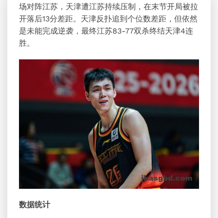
场对阵江苏，天津遭江苏持续压制，在末节开局被拉
开落后13分差距。天津反扑追到个位数差距，但依然
是未能完成逆袭，最终江苏83-77双杀终结天津4连
胜。
数据统计