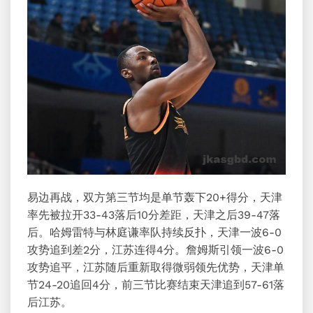
易边再战，双方第三节均是单节轰下20+得分，天津
率先被拉开33-43落后10分差距，天津之后39-47落
后。哈姆雷特与林庭谦率队持续反扑，天津一波6-0
攻势追到差2分，江苏连得4分。詹姆斯引领一波6-0
攻势追平，江苏随后重新取得微弱领先优势，天津单
节24-20追回4分，前三节比赛结束天津追到57-61落
后江苏。