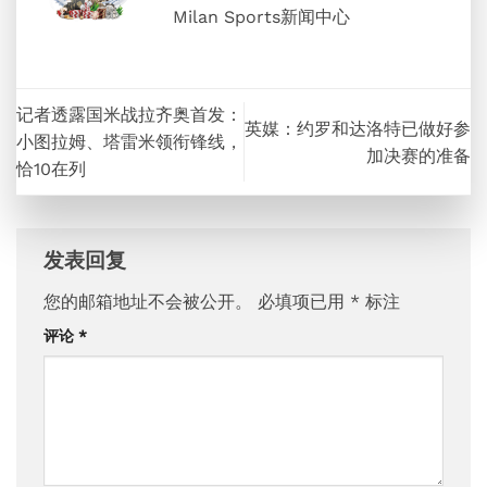
Milan Sports新闻中心
记者透露国米战拉齐奥首发：
英媒：约罗和达洛特已做好参
小图拉姆、塔雷米领衔锋线，
加决赛的准备
恰10在列
发表回复
您的邮箱地址不会被公开。
必填项已用
*
标注
评论
*