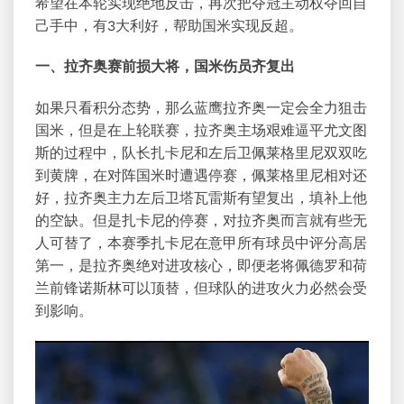
希望在本轮实现绝地反击，再次把夺冠主动权夺回自
己手中，有3大利好，帮助国米实现反超。
一、拉齐奥赛前损大将，国米伤员齐复出
如果只看积分态势，那么蓝鹰拉齐奥一定会全力狙击
国米，但是在上轮联赛，拉齐奥主场艰难逼平尤文图
斯的过程中，队长扎卡尼和左后卫佩莱格里尼双双吃
到黄牌，在对阵国米时遭遇停赛，佩莱格里尼相对还
好，拉齐奥主力左后卫塔瓦雷斯有望复出，填补上他
的空缺。但是扎卡尼的停赛，对拉齐奥而言就有些无
人可替了，本赛季扎卡尼在意甲所有球员中评分高居
第一，是拉齐奥绝对进攻核心，即便老将佩德罗和荷
兰前锋诺斯林可以顶替，但球队的进攻火力必然会受
到影响。