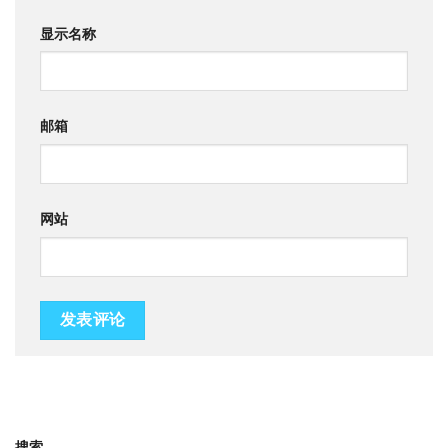
显示名称
邮箱
网站
搜索