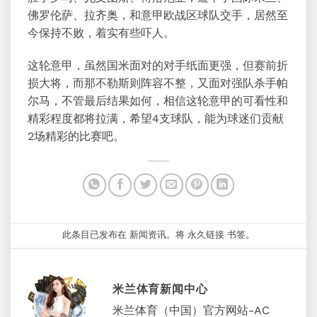
佛罗伦萨、拉齐奥，和意甲欧战区球队交手，居然至
今保持不败，着实有些吓人。
这轮意甲，虽然国米面对的对手纸面更强，但赛前折
损大将，而那不勒斯则阵容不整，又面对强队杀手帕
尔马，不管最后结果如何，相信这轮意甲的可看性和
精彩程度都将拉满，希望4支球队，能为球迷们贡献
2场精彩的比赛吧。
此条目已发布在
新闻资讯
。将
永久链接
书签。
米兰体育新闻中心
米兰体育（中国）官方网站-AC