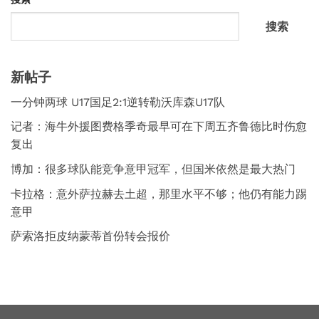
搜索
新帖子
一分钟两球 U17国足2:1逆转勒沃库森U17队
记者：海牛外援图费格季奇最早可在下周五齐鲁德比时伤愈
复出
博加：很多球队能竞争意甲冠军，但国米依然是最大热门
卡拉格：意外萨拉赫去土超，那里水平不够；他仍有能力踢
意甲
萨索洛拒皮纳蒙蒂首份转会报价