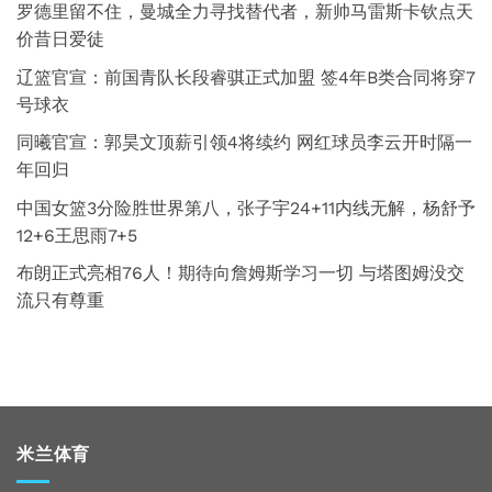
罗德里留不住，曼城全力寻找替代者，新帅马雷斯卡钦点天
价昔日爱徒
辽篮官宣：前国青队长段睿骐正式加盟 签4年B类合同将穿7
号球衣
同曦官宣：郭昊文顶薪引领4将续约 网红球员李云开时隔一
年回归
中国女篮3分险胜世界第八，张子宇24+11内线无解，杨舒予
12+6王思雨7+5
布朗正式亮相76人！期待向詹姆斯学习一切 与塔图姆没交
流只有尊重
米兰体育