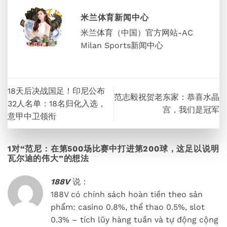
米兰体育新闻中心
米兰体育（中国）官方网站-AC
Milan Sports新闻中心
18天后决战国足！印尼公布
范志毅祝贺老东家：恭喜水晶
32人名单：18名归化入选，
宫，我们是冠军
意甲中卫领衔
1对“
范尼：在第500场比赛中打进第200球，这足以说明
瓦尔迪的伟大
”的想法
188V
说：
188V
có chính sách hoàn tiền theo sản
phẩm: casino 0.8%, thể thao 0.5%, slot
0.3% – tích lũy hàng tuần và tự động cộng