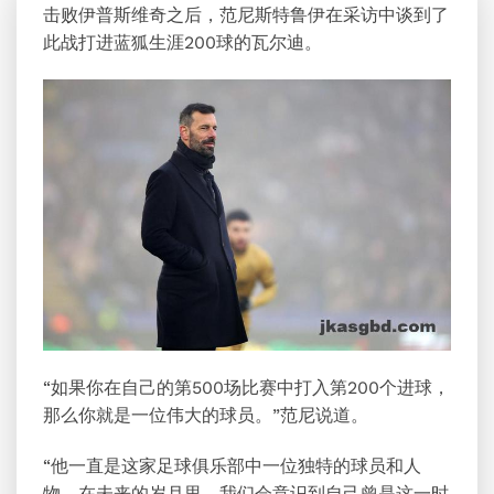
击败伊普斯维奇之后，范尼斯特鲁伊在采访中谈到了
此战打进蓝狐生涯200球的瓦尔迪。
“如果你在自己的第500场比赛中打入第200个进球，
那么你就是一位伟大的球员。”范尼说道。
“他一直是这家足球俱乐部中一位独特的球员和人
物。在未来的岁月里，我们会意识到自己曾是这一时