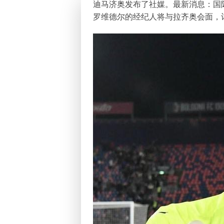
迪马济奥发布了社媒。最新消息：国
罗维德尔的经纪人将与拉齐奥会面，讨论离队