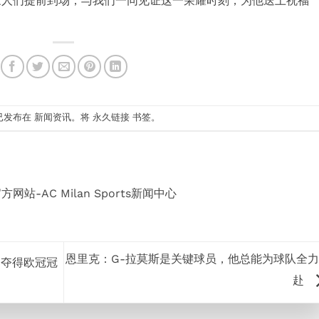
迷家人们提前到场，与我们一同见证这一荣耀时刻，为他送上祝福
已发布在
新闻资讯
。将
永久链接
书签。
站-AC Milan Sports新闻中心
恩里克：G-拉莫斯是关键球员，他总能为球队全
黎夺得欧冠冠
赴