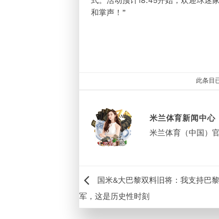
式。活动预计18:45开始，欢迎球
和掌声！”
此条目
米兰体育新闻中心
米兰体育（中国）官方网
国米&大巴黎双料旧将：我支持巴
军，这是历史性时刻