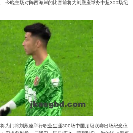
息，今晚主场对阵西海岸的比赛前将为
刘殿座
举办中超300场纪
将为门将刘殿座举行职业生涯300场中国顶级联赛出场纪念仪