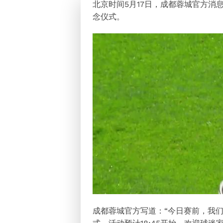
北京时间5月17日，成都蓉城官方消
念仪式。
成都蓉城官方写道：“今日赛前，我们