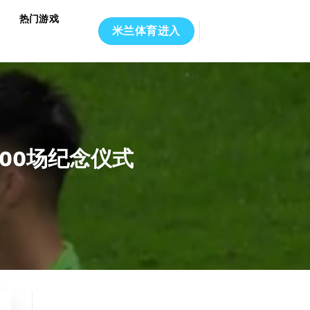
热门游戏
米兰体育进入
00场纪念仪式