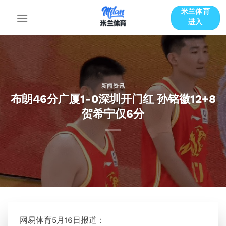
跳
米兰体育
到
进入
内
容
新闻资讯
布朗46分广厦1-0深圳开门红 孙铭徽12+8
贺希宁仅6分
网易体育5月16日报道：