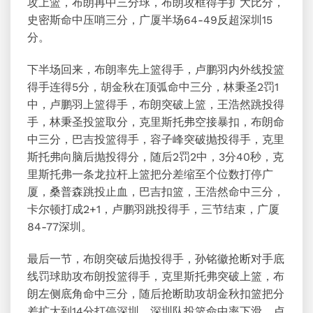
攻上篮，布朗再中三分球，布朗攻框得手扩大比分，
史密斯命中压哨三分，广厦半场64-49反超深圳15
分。
下半场回来，布朗率先上篮得手，卢鹏羽内外线投篮
得手连得5分，胡金秋在顶弧命中三分，林秉圣2罚1
中，卢鹏羽上篮得手，布朗突破上篮，王浩然跳投得
手，林秉圣投篮取分，克里斯托弗空接暴扣，布朗命
中三分，巴吉投篮得手，容子峰突破抛投得手，克里
斯托弗向脑后抛投得分，随后2罚2中，3分40秒，克
里斯托弗一条龙拉杆上篮把分差缩至个位数打停广
厦，桑普森跳投止血，巴吉扣篮，王浩然命中三分，
卡尔顿打成2+1，卢鹏羽跳投得手，三节结束，广厦
84-77深圳。
最后一节，布朗突破后抛投得手，孙铭徽抢断对手底
线罚球助攻布朗投篮得手，克里斯托弗突破上篮，布
朗左侧底角命中三分，随后抢断助攻胡金秋扣篮把分
差扩大到14分打停深圳，深圳队投篮命中率下滑，卢