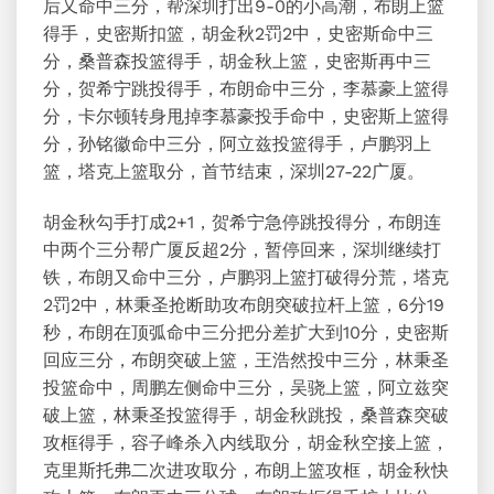
后又命中三分，帮深圳打出9-0的小高潮，布朗上篮
得手，史密斯扣篮，胡金秋2罚2中，史密斯命中三
分，桑普森投篮得手，胡金秋上篮，史密斯再中三
分，贺希宁跳投得手，布朗命中三分，李慕豪上篮得
分，卡尔顿转身甩掉李慕豪投手命中，史密斯上篮得
分，孙铭徽命中三分，阿立兹投篮得手，卢鹏羽上
篮，塔克上篮取分，首节结束，深圳27-22广厦。
胡金秋勾手打成2+1，贺希宁急停跳投得分，布朗连
中两个三分帮广厦反超2分，暂停回来，深圳继续打
铁，布朗又命中三分，卢鹏羽上篮打破得分荒，塔克
2罚2中，林秉圣抢断助攻布朗突破拉杆上篮，6分19
秒，布朗在顶弧命中三分把分差扩大到10分，史密斯
回应三分，布朗突破上篮，王浩然投中三分，林秉圣
投篮命中，周鹏左侧命中三分，吴骁上篮，阿立兹突
破上篮，林秉圣投篮得手，胡金秋跳投，桑普森突破
攻框得手，容子峰杀入内线取分，胡金秋空接上篮，
克里斯托弗二次进攻取分，布朗上篮攻框，胡金秋快