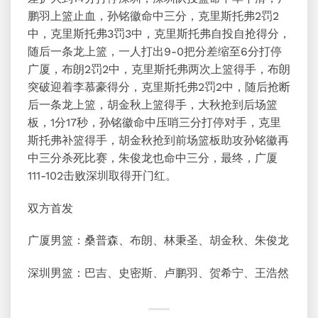
鹏羽上篮止血，孙铭徽命中三分，克里斯托弗2罚2
中，克里斯托弗3罚3中，克里斯托弗自投自抢得分，
随后一条龙上篮，一人打出9-0把分差缩至6分打停
广厦，布朗2罚2中，克里斯托弗两次上篮得手，布朗
突破迎着李慕豪得分，克里斯托弗2罚2中，随后抢断
后一条龙上篮，胡金秋上篮得手，大秋抢到后场篮
板，1分17秒，孙铭徽命中压哨三分打停对手，克里
斯托弗补篮得手，胡金秋抢到前场篮板助攻孙铭徽再
中三分杀死比赛，朱俊龙也命中三分，最终，广厦
111-102击败深圳取得开门红。
双方首发
广厦男篮：桑普森、布朗、林秉圣、胡金秋、朱俊龙
深圳男篮：巴吉、史密斯、卢鹏羽、贺希宁、王浩然