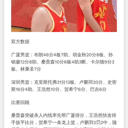
双方数据
广厦男篮：布朗46分4板7助、胡金秋20分8板、孙
铭徽12分8助、桑普森10分6板4助3断、卡尔顿9分3
板、林秉圣7分
深圳男篮：克里斯托弗31分13板、卢鹏羽20分、史密
斯16分4助、王浩然10分、
贺希宁
6分、巴吉6分
比赛回顾
桑普森突破杀人内线率先帮广厦得分，王浩然快攻得
手扳平比分，贺希宁一条龙上篮，卢鹏羽2罚2中，随