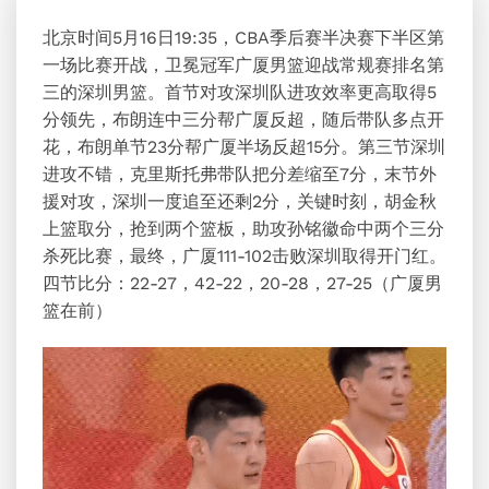
北京时间5月16日19:35，CBA季后赛半决赛下半区第
一场比赛开战，卫冕冠军
广厦
男篮迎战常规赛排名第
三的深圳男篮。首节对攻深圳队进攻效率更高取得5
分领先，
布朗
连中三分帮广厦反超，随后带队多点开
花，布朗单节23分帮广厦半场反超15分。第三节深圳
进攻不错，克里斯托弗带队把分差缩至7分，末节外
援对攻，深圳一度追至还剩2分，关键时刻，
胡金秋
上篮取分，抢到两个篮板，助攻
孙铭徽
命中两个三分
杀死比赛，最终，广厦111-102击败深圳取得开门红。
四节比分：22-27，42-22，20-28，27-25（广厦男
篮在前）