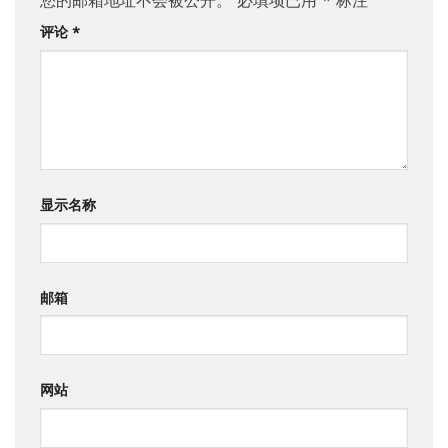
您的邮箱地址不会被公开。
必填项已用
*
标注
评论
*
显示名称
邮箱
网站