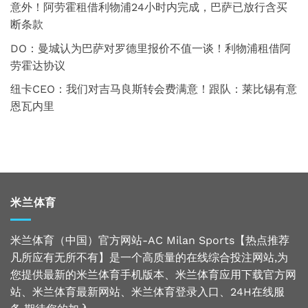
意外！阿劳霍租借利物浦24小时内完成，巴萨已放行含买
断条款
DO：曼城认为巴萨对罗德里报价不值一谈！利物浦租借阿
劳霍达协议
纽卡CEO：我们对吉马良斯转会费满意！跟队：莱比锡有意
恩瓦内里
米兰体育
米兰体育（中国）官方网站-AC Milan Sports【热点推荐
凡所应有无所不有】是一个高质量的在线综合投注网站,为
您提供最新的米兰体育手机版本、米兰体育应用下载官方网
站、米兰体育最新网站、米兰体育登录入口、24H在线服