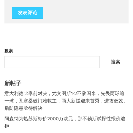
搜索
搜索
新帖子
意大利德比季前对决，尤文图斯1‑2不敌国米，先丢两球追
一球，孔塞桑破门难救主，两大新援迎来首秀，进攻低效、
后防隐患亟待解决
阿森纳为热苏斯标价2000万欧元，那不勒斯试探性报价遭
拒