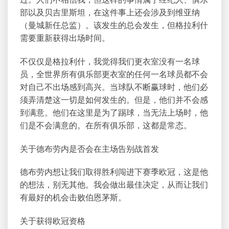
部以及贝吉里斯坦，在这件事上还会涉及到维亚纳
（曼城新任总监）。该发生的总会发生，但格拉利什
需要重新获得出场时间。
不仅仅是格拉利什，我觉得我们更衣室没有一名球
员，全世界所有俱乐部更衣室的任何一名球员都不会
对自己不出场感到高兴。当球队不断赢球时，他们必
须弄清楚这一切是如何发生的。但是，他们并不会感
到满意。他们在这里是为了踢球，当无法上场时，他
们是不会满意的。在所有俱乐部，这都是常态。
关于德布劳内是否会在主场告别战首发
德布劳内想让我们取得胜利闯进下赛季欧冠，这是他
的想法，别无其他。我会做出最佳决定，从而让我们
有最好的机会击败伯恩茅斯。
关于获得欧冠资格