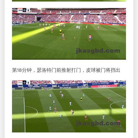
第18分钟，瑟洛特门前推射打门，皮球被门将挡出