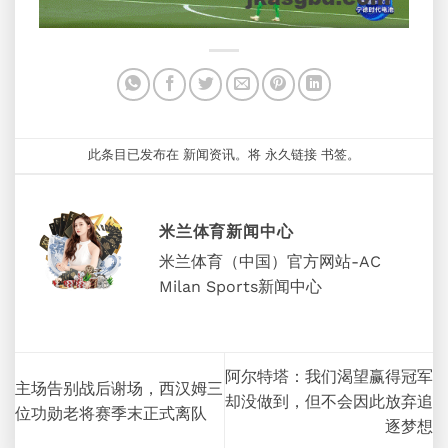
此条目已发布在
新闻资讯
。将
永久链接
书签。
米兰体育新闻中心
米兰体育（中国）官方网站-AC
Milan Sports新闻中心
阿尔特塔：我们渴望赢得冠军
主场告别战后谢场，西汉姆三
却没做到，但不会因此放弃追
位功勋老将赛季末正式离队
逐梦想