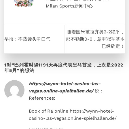
Milan Sports新闻中心
随着国米被拉齐奥2-2绝平，
早报：不蒸馒头争口气
那不勒斯0-0，意甲冠军基本
已经确定！
1对“
巴列霍时隔1191天再度代表皇马首发，上次是2022
年5月
”的想法
https://wynn-hotel-casino-las-
vegas.online-spielhallen.de/
说：
References:
Book of Ra online
https://wynn-hotel-
casino-las-vegas.online-spielhallen.de/