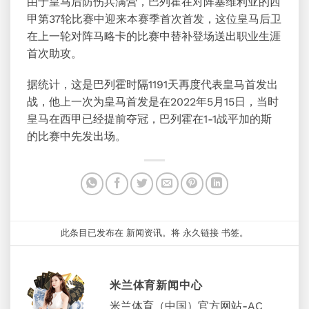
由于皇马后防伤兵满营，巴列霍在对阵塞维利亚的西
甲第37轮比赛中迎来本赛季首次首发，这位皇马后卫
在上一轮对阵马略卡的比赛中替补登场送出职业生涯
首次助攻。
据统计，这是巴列霍时隔1191天再度代表皇马首发出
战，他上一次为皇马首发是在2022年5月15日，当时
皇马在西甲已经提前夺冠，巴列霍在1-1战平加的斯
的比赛中先发出场。
此条目已发布在
新闻资讯
。将
永久链接
书签。
米兰体育新闻中心
米兰体育（中国）官方网站-AC