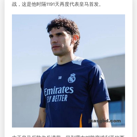
战，这是他时隔1191天再度代表皇马首发。