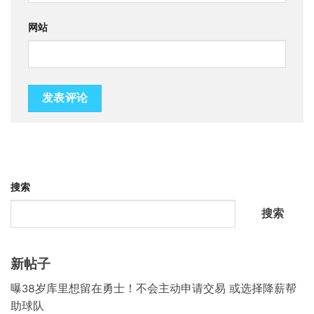
网站
搜索
搜索
新帖子
曝38岁库里想留在勇士！不会主动申请交易 或选择降薪帮
助球队