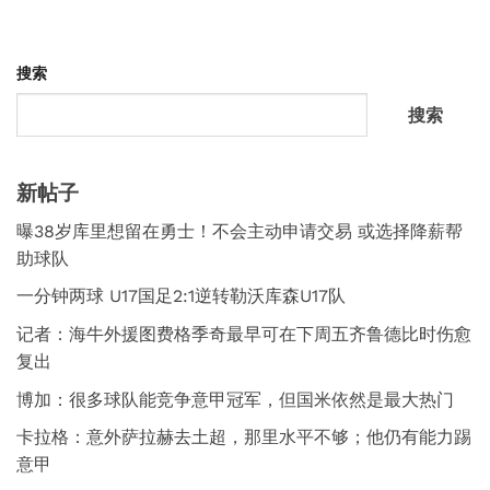
搜索
搜索
新帖子
曝38岁库里想留在勇士！不会主动申请交易 或选择降薪帮
助球队
一分钟两球 U17国足2:1逆转勒沃库森U17队
记者：海牛外援图费格季奇最早可在下周五齐鲁德比时伤愈
复出
博加：很多球队能竞争意甲冠军，但国米依然是最大热门
卡拉格：意外萨拉赫去土超，那里水平不够；他仍有能力踢
意甲