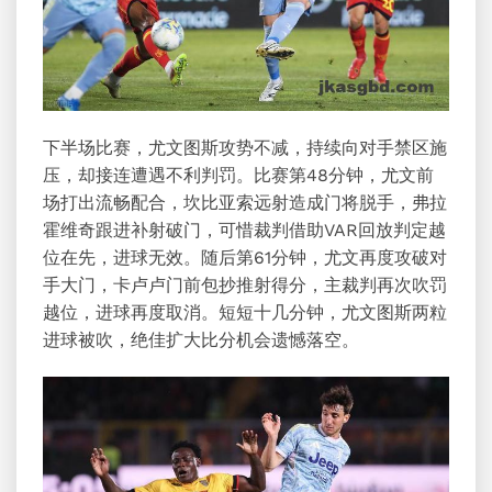
下半场比赛，尤文图斯攻势不减，持续向对手禁区施
压，却接连遭遇不利判罚。比赛第48分钟，尤文前
场打出流畅配合，坎比亚索远射造成门将脱手，弗拉
霍维奇跟进补射破门，可惜裁判借助VAR回放判定越
位在先，进球无效。随后第61分钟，尤文再度攻破对
手大门，卡卢卢门前包抄推射得分，主裁判再次吹罚
越位，进球再度取消。短短十几分钟，尤文图斯两粒
进球被吹，绝佳扩大比分机会遗憾落空。