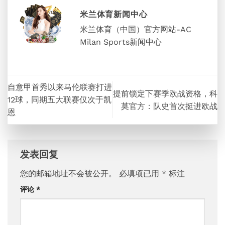
米兰体育新闻中心
米兰体育（中国）官方网站-AC
Milan Sports新闻中心
自意甲首秀以来马伦联赛打进
提前锁定下赛季欧战资格，科
12球，同期五大联赛仅次于凯
莫官方：队史首次挺进欧战
恩
发表回复
您的邮箱地址不会被公开。
必填项已用
*
标注
评论
*