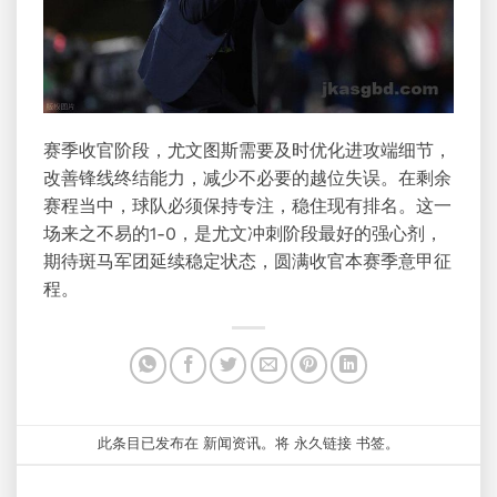
赛季收官阶段，尤文图斯需要及时优化进攻端细节，
改善锋线终结能力，减少不必要的越位失误。在剩余
赛程当中，球队必须保持专注，稳住现有排名。这一
场来之不易的1-0，是尤文冲刺阶段最好的强心剂，
期待斑马军团延续稳定状态，圆满收官本赛季意甲征
程。
此条目已发布在
新闻资讯
。将
永久链接
书签。