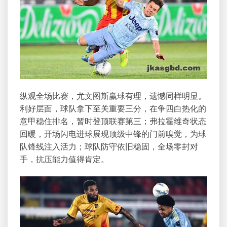
纵观全场比赛，尤文图斯赢球有理，遗憾同样明显。
利好层面，球队拿下至关重要三分，在争四白热化的
意甲稳住排名，暂时登顶联赛第三；弗拉霍维奇状态
回暖，开场闪电进球展现顶级中锋的门前嗅觉，为球
队锋线注入活力；球队防守依旧稳固，全场零封对
手，抗压能力值得肯定。