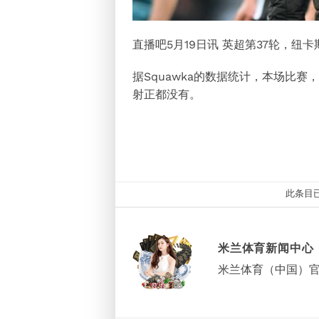
直播吧5月19日讯 英超第37轮，纽卡
据Squawka的数据统计，本场比赛
射正都没有。
此条目
米兰体育新闻中心
米兰体育（中国）官方网