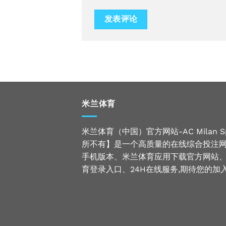
米兰体育
米兰体育（中国）官方网站-AC Milan 
所不有】是一个高质量的在线综合投注网
手机版本、米兰体育应用下载官方网站
育登录入口、24H在线服务,期待您的加