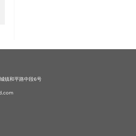
城镇和平路中段6号
d.com