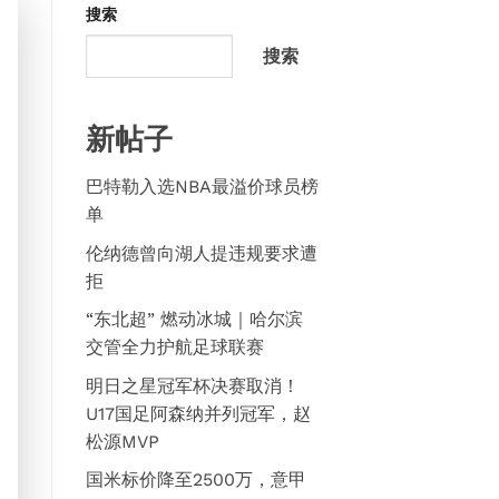
搜索
搜索
新帖子
巴特勒入选NBA最溢价球员榜
单
伦纳德曾向湖人提违规要求遭
拒
“东北超” 燃动冰城｜哈尔滨
交管全力护航足球联赛
明日之星冠军杯决赛取消！
U17国足阿森纳并列冠军，赵
松源MVP
国米标价降至2500万，意甲