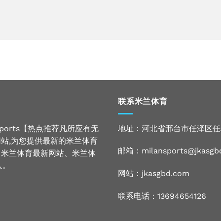
联系米兰体育
Sports【热点推荐凡所应有无
地址：河北省邢台市任泽区任
站,为您提供最新的米兰体育
邮箱：milansports@jkasgb
、米兰体育最新网站、米兰体
入。
网站：
jkasgbd.com
联系电话：13694654126