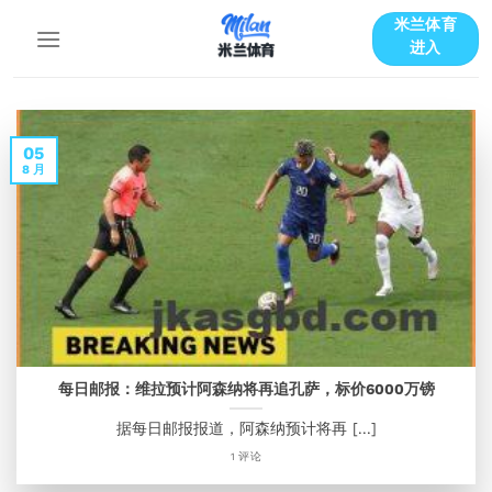
跳
米兰体育
到
进入
内
容
05
8 月
每日邮报：维拉预计阿森纳将再追孔萨，标价6000万镑
据每日邮报报道，阿森纳预计将再 [...]
1 评论