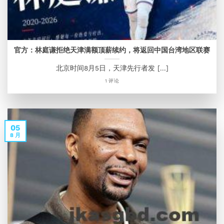
官方：林庭谦拒绝天津满额顶薪续约，将返回中国台湾地区联赛
北京时间8月5日，天津先行者发 [...]
1 评论
05
8 月