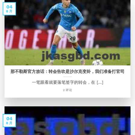
04
8 月
那不勒斯官方放话：转会告吹是沙尔克变卦，我们准备打官司
一笔眼看就要落笔签字的转会，在 [...]
2 评论
04
8 月