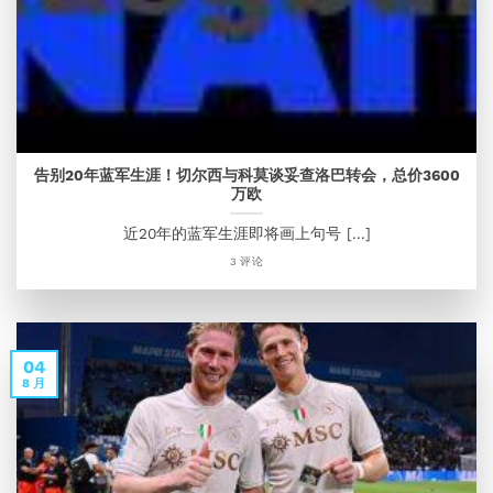
告别20年蓝军生涯！切尔西与科莫谈妥查洛巴转会，总价3600
万欧
近20年的蓝军生涯即将画上句号 [...]
3 评论
04
8 月