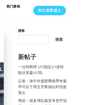
热门游戏
米兰体育进入
搜索
搜索
新帖子
一分钟两球 U17国足2:1逆转
勒沃库森U17队
记者：海牛外援图费格季奇最
早可在下周五齐鲁德比时伤愈
复出
博加：很多球队能竞争意甲冠