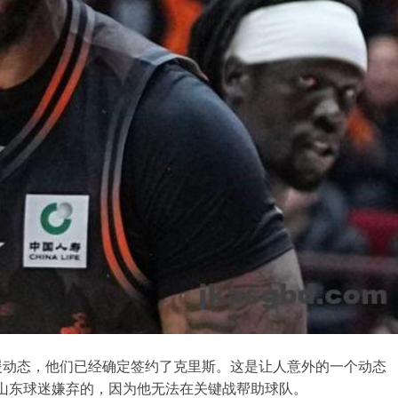
引援动态，他们已经确定签约了克里斯。这是让人意外的一个动态
山东球迷嫌弃的，因为他无法在关键战帮助球队。