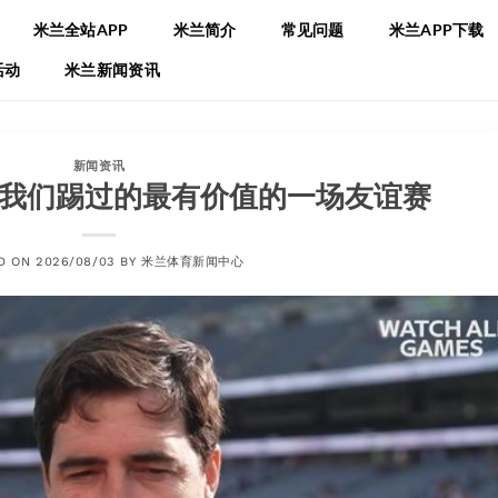
米兰全站APP
米兰简介
常见问题
米兰APP下载
活动
米兰新闻资讯
新闻资讯
我们踢过的最有价值的一场友谊赛
D ON
2026/08/03
BY
米兰体育新闻中心