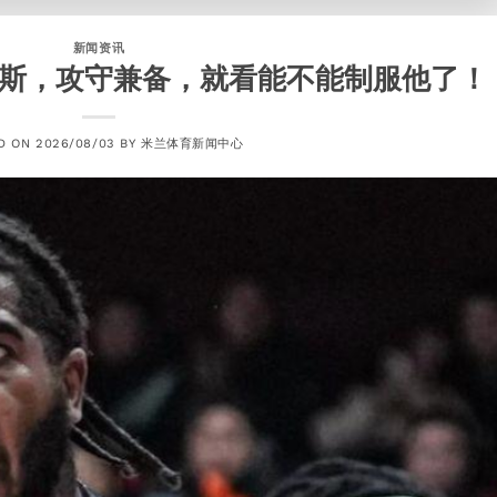
新闻资讯
斯，攻守兼备，就看能不能制服他了！
D ON
2026/08/03
BY
米兰体育新闻中心