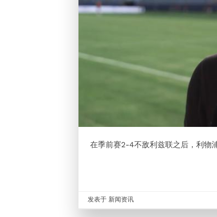
在季前赛2-4不敌利兹联之后，利物
发表于
新闻资讯