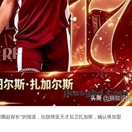
球圈赵探长”的报道，拉脱维亚天才后卫扎加斯，确认将加盟