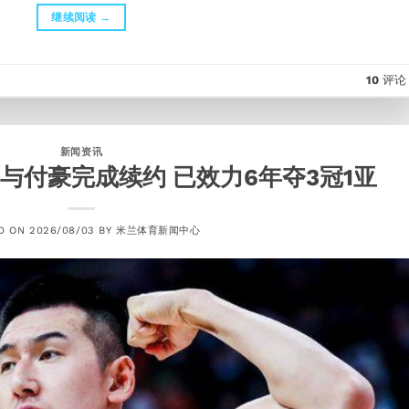
继续阅读
→
10
评论
新闻资讯
与付豪完成续约 已效力6年夺3冠1亚
D ON
2026/08/03
BY
米兰体育新闻中心