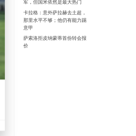
军，但国米依然是最大热门
卡拉格：意外萨拉赫去土超，
那里水平不够；他仍有能力踢
意甲
萨索洛拒皮纳蒙蒂首份转会报
价